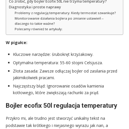
Co zrobić, gdy bojler Ecofix 50L nie trzyma temperatury?
Diagnostyka i proste naprawy
Problemy z regulacją temperatury: Kiedy termostat szwankuje?
Monitorowanie działania bojlera po zmianie ustawień –
dlaczego to takie ważne?
Polecamy również te artykuły:
W pigułce:
Kluczowe narzędzie: śrubokręt krzyżakowy.
Optymalna temperatura: 55-60 stopni Celsjusza.
Złota zasada: Zawsze odłączaj bojler od zasilania przed
jakimikolwiek pracami.
Najczęstszy błąd: Ignorowanie osadów kamienia
kotłowego, które zwiększają rachunki za prąd.
Bojler ecofix 50l regulacja temperatury
Przykro mi, ale trudno jest stworzyć unikalny tekst na
podstawie tak krótkiego i niejasnego wyrazu jak nan, a