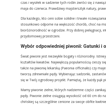
czas i wysiłek w sadzenie tych roślin zwróci się z naw
maja do czerwca. Prawdziwy majstersztyk natury, praw
Dla każdego, kto ceni sobie solidne i trwałe rozwiązania
stosunkowo odporne na większość chorób, choć na mszy
bioróżnorodność w ogrodzie. Przy dobrej pielęgnacji, i
przydomowej przestrzeni.
Wybór odpowiedniej piwonii: Gatunki i
Świat piwonii jest niezwykle bogaty i różnorodny. Istnie
kształtów kwiatów. Największą popularnością cieszy się
także na piwonię lekarską (Paeonia officinalis) czy maj
tworzą zdrewniałe pędy. Wybierając sadzonki, zastanów s
się w Twój ogrodowy projekt. Pamiętaj, że każdy pąk p
Mamy piwonie zielne, których nadziemne części zanikaj
pędy. Piwonie zielne osiągają wysokość od 60 cm do n
chińskiej są szczególnie cenione za swoje obfite kwitn