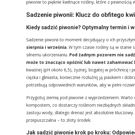
piwonie to pięknie kwitnące rośliny, które z pewnością
Sadzenie piwonii: Klucz do obfitego kwi
Kiedy sadzić piwonie? Optymalny termin i 
Sadzenie piwonii to moment decydujący o ich przyszłym 
sierpnia i września
. W tym czasie rośliny są w stanie 
silnemu ukorzenianiu.
Pod żadnym pozorem nie sadź 
może to znacząco opóźnić lub nawet zahamować kw
kwaśnej (pH około 6,5), żyznej, bogatej w próchnicę i p
ciężka i gliniasta, koniecznie rozluźnij ją piaskiem 
potrzebują odpowiednich warunków, aby w pełni rozwin
Przygotuj ziemię pod piwonie z wyprzedzeniem. Wart
kompostem, co dostarczy roślinom niezbędnych składnikó
zastoju wody, dlatego drenaż jest absolutnie kluczowy. 
przepuszczalna – to złoty środek.
Jak sadzić piwonie krok po kroku: Odpowie