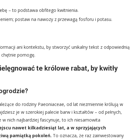
ebę – to podstawa obfitego kwitnienia.
ieniem; postaw na nawozy z przewagą fosforu i potasu.
ormacji ani kontekstu, by stworzyć unikalny tekst z odpowiednią
t, chętnie pomogę.
ielęgnować te królowe rabat, by kwitły
ogrodzie?
leżące do rodziny Paeoniaceae, od lat niezmiennie królują w
ziesz je w szerokiej palecie barw i kształtów – od pełnych,
 w nich najbardziej fascynuje, to ich niesamowita
scu nawet kilkadziesiąt lat, a w sprzyjających
ziwą pamiątką pokoleń.
To oznacza, że raz zainwestowany