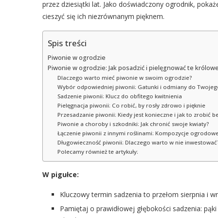
przez dziesiątki lat. Jako doświadczony ogrodnik, pokaż
cieszyć się ich niezrównanym pięknem.
Spis treści
Piwonie w ogrodzie
Piwonie w ogrodzie: Jak posadzić i pielęgnować te królowe 
Dlaczego warto mieć piwonie w swoim ogrodzie?
Wybór odpowiedniej piwonii: Gatunki i odmiany do Twoje
Sadzenie piwonii: Klucz do obfitego kwitnienia
Pielęgnacja piwonii: Co robić, by rosły zdrowo i pięknie
Przesadzanie piwonii: Kiedy jest konieczne i jak to zrobić b
Piwonie a choroby i szkodniki: Jak chronić swoje kwiaty?
Łączenie piwonii z innymi roślinami: Kompozycje ogrodow
Długowieczność piwonii: Dlaczego warto w nie inwestować
Polecamy również te artykuły:
W pigułce:
Kluczowy termin sadzenia to przełom sierpnia i w
Pamiętaj o prawidłowej głębokości sadzenia: pąki