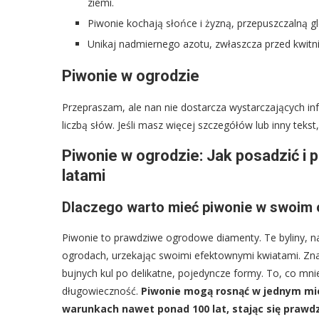
ziemi.
Piwonie kochają słońce i żyzną, przepuszczalną gl
Unikaj nadmiernego azotu, zwłaszcza przed kwitn
Piwonie w ogrodzie
Przepraszam, ale nan nie dostarcza wystarczających inf
liczbą słów. Jeśli masz więcej szczegółów lub inny teks
Piwonie w ogrodzie: Jak posadzić i p
latami
Dlaczego warto mieć piwonie w swoim 
Piwonie to prawdziwe ogrodowe diamenty. Te byliny, na
ogrodach, urzekając swoimi efektownymi kwiatami. Znajd
bujnych kul po delikatne, pojedyncze formy. To, co mnie
długowieczność.
Piwonie mogą rosnąć w jednym miej
warunkach nawet ponad 100 lat, stając się prawd