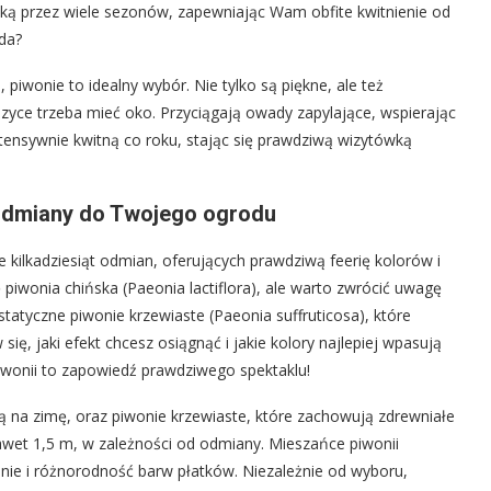
iązką przez wiele sezonów, zapewniając Wam obfite kwitnienie od
da?
, piwonie to idealny wybór. Nie tylko są piękne, ale też
ce trzeba mieć oko. Przyciągają owady zapylające, wspierając
ntensywnie kwitną co roku, stając się prawdziwą wizytówką
 odmiany do Twojego ogrodu
je kilkadziesiąt odmian, oferujących prawdziwą feerię kolorów i
 piwonia chińska (Paeonia lactiflora), ale warto zwrócić uwagę
estatyczne piwonie krzewiaste (Paeonia suffruticosa), które
ię, jaki efekt chcesz osiągnąć i jakie kolory najlepiej wpasują
iwonii to zapowiedź prawdziwego spektaklu!
ą na zimę, oraz piwonie krzewiaste, które zachowują zdrewniałe
awet 1,5 m, w zależności od odmiany. Mieszańce piwonii
ienie i różnorodność barw płatków. Niezależnie od wyboru,