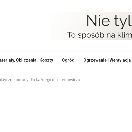
teriały, Obliczenia i Koszty
Ogród
Ogrzewanie i Wentylacja
aktyczne porady dla każdego majsterkowicza