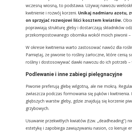
wczesną wiosną, to podstawa. Używaj nawozu wielos
kwitnienie i rozwój korzeni.
Unikaj nadmiaru azotu, 
on sprzyjać rozwojowi liści kosztem kwiatów.
Obor
poprawiają strukturę gleby i dostarczają składników 
przekompostowanego obornika wokół moich piwonii – e
W okresie kwitnienia warto zastosować nawóz dla roś
Pamiętaj, że piwonie to rośliny żarłoczne, które ceni
rośliny i dostosowywać dawki nawozu do ich potrzeb – 
Podlewanie i inne zabiegi pielęgnacyjne
Piwonie preferują glebę wilgotną, ale nie mokrą. Regul
zwłaszcza podczas formowania się pąków i kwitnienia. P
głębszych warstw gleby, gdzie znajdują się korzenie piw
grzybowych.
Usuwanie przekwitłych kwiatów (tzw. „deadheading”) nie
estetykę i zapobiega zawiązywaniu nasion, co kieruje en