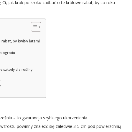
ę Ci, jak krok po kroku zadbać o te królowe rabat, by co roku
rabat, by kwitły latami
go ogrodu
ez szkody dla rośliny
e
?
rześnia – to gwarancja szybkiego ukorzenienia.
 wzrostu powinny znaleźć się zaledwie 3-5 cm pod powierzchnią