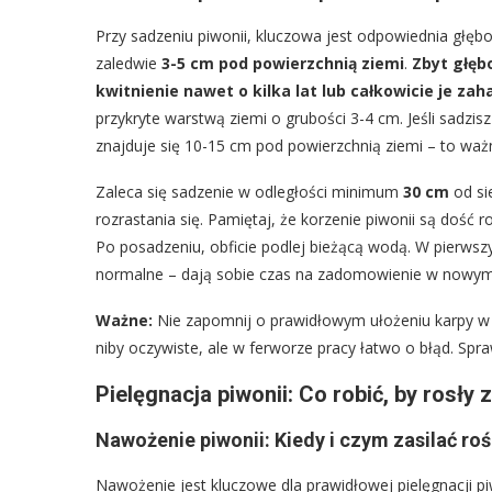
Przy sadzeniu piwonii, kluczowa jest odpowiednia głębo
zaledwie
3-5 cm pod powierzchnią ziemi
.
Zbyt głęb
kwitnienie nawet o kilka lat lub całkowicie je za
przykryte warstwą ziemi o grubości 3-4 cm. Jeśli sadzisz
znajduje się 10-15 cm pod powierzchnią ziemi – to waż
Zaleca się sadzenie w odległości minimum
30 cm
od si
rozrastania się. Pamiętaj, że korzenie piwonii są doś
Po posadzeniu, obficie podlej bieżącą wodą. W pierwsz
normalne – dają sobie czas na zadomowienie w nowym m
Ważne:
Nie zapomnij o prawidłowym ułożeniu karpy w 
niby oczywiste, ale w ferworze pracy łatwo o błąd. Spr
Pielęgnacja piwonii: Co robić, by rosły 
Nawożenie piwonii: Kiedy i czym zasilać roś
Nawożenie jest kluczowe dla prawidłowej pielęgnacji pi