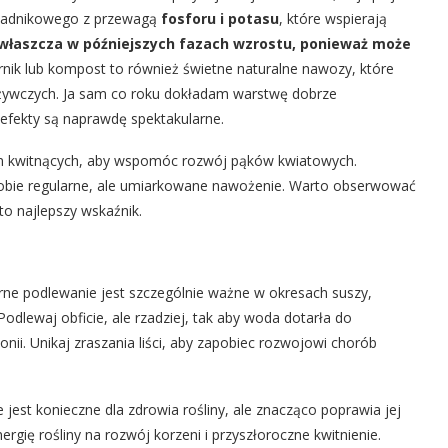
kładnikowego z przewagą
fosforu i potasu
, które wspierają
zwłaszcza w późniejszych fazach wzrostu, ponieważ może
nik lub kompost to również świetne naturalne nawozy, które
odżywczych. Ja sam co roku dokładam warstwę dobrze
fekty są naprawdę spektakularne.
lin kwitnących, aby wspomóc rozwój pąków kwiatowych.
ą sobie regularne, ale umiarkowane nawożenie. Warto obserwować
to najlepszy wskaźnik.
arne podlewanie jest szczególnie ważne w okresach suszy,
odlewaj obficie, ale rzadziej, tak aby woda dotarła do
onii. Unikaj zraszania liści, aby zapobiec rozwojowi chorób
 jest konieczne dla zdrowia rośliny, ale znacząco poprawia jej
ergię rośliny na rozwój korzeni i przyszłoroczne kwitnienie.