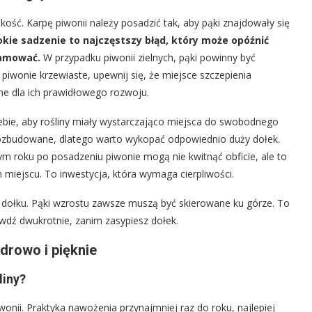
kość. Karpę piwonii należy posadzić tak, aby pąki znajdowały się
okie sadzenie to najczęstszy błąd, który może opóźnić
hamować.
W przypadku piwonii zielnych, pąki powinny być
 piwonie krzewiaste, upewnij się, że miejsce szczepienia
ne dla ich prawidłowego rozwoju.
ebie, aby rośliny miały wystarczająco miejsca do swobodnego
ć rozbudowane, dlatego warto wykopać odpowiednio duży dołek.
ym roku po posadzeniu piwonie mogą nie kwitnąć obficie, ale to
iejscu. To inwestycja, która wymaga cierpliwości.
dołku. Pąki wzrostu zawsze muszą być skierowane ku górze. To
awdź dwukrotnie, zanim zasypiesz dołek.
zdrowo i pięknie
liny?
wonii. Praktyka nawożenia przynajmniej raz do roku, najlepiej