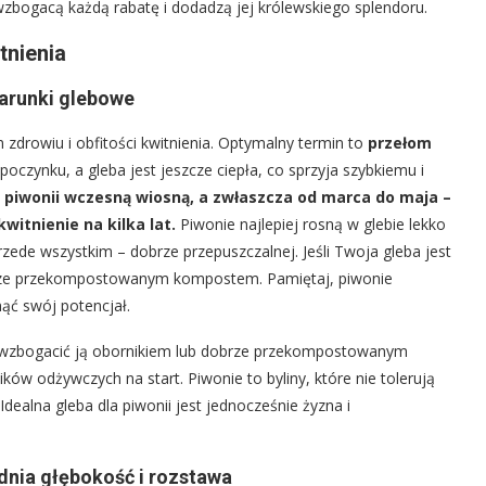
 wzbogacą każdą rabatę i dodadzą jej królewskiego splendoru.
tnienia
warunki glebowe
zdrowiu i obfitości kwitnienia. Optymalny termin to
przełom
spoczynku, a gleba jest jeszcze ciepła, co sprzyja szybkiemu i
piwonii wczesną wiosną, a zwłaszcza od marca do maja –
itnienie na kilka lat.
Piwonie najlepiej rosną w glebie lekko
rzede wszystkim – dobrze przepuszczalnej. Jeśli Twoja gleba jest
i dobrze przekompostowanym kompostem. Pamiętaj, piwonie
ąć swój potencjał.
o wzbogacić ją obornikiem lub dobrze przekompostowanym
w odżywczych na start. Piwonie to byliny, które nie tolerują
Idealna gleba dla piwonii jest jednocześnie żyzna i
dnia głębokość i rozstawa