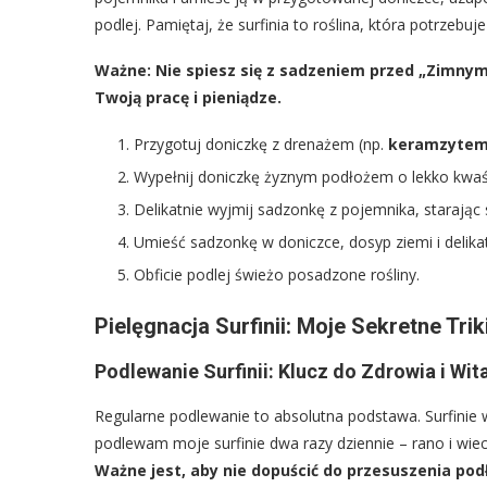
podlej. Pamiętaj, że surfinia to roślina, która potrzebuje
Ważne: Nie spiesz się z sadzeniem przed „Zimny
Twoją pracę i pieniądze.
Przygotuj doniczkę z drenażem (np.
keramzyte
Wypełnij doniczkę żyznym podłożem o lekko kwa
Delikatnie wyjmij sadzonkę z pojemnika, starając s
Umieść sadzonkę w doniczce, dosyp ziemi i delikat
Obficie podlej świeżo posadzone rośliny.
Pielęgnacja Surfinii: Moje Sekretne Trik
Podlewanie Surfinii: Klucz do Zdrowia i Wit
Regularne podlewanie to absolutna podstawa. Surfinie w
podlewam moje surfinie dwa razy dziennie – rano i wie
Ważne jest, aby nie dopuścić do przesuszenia pod