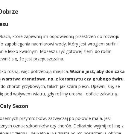
 Dobrze
esu
iczkach, które zapewnią im odpowiednią przestrzeń do rozwoju
o zapobiegania nadmiarowi wody, który jest wrogiem surfinii.
ynie lekko kwaśnym. Możesz użyć gotowej ziemi do roślin
wnić się, że jest przepuszczalna.
ybko rosną, więc potrzebują miejsca.
Ważne jest, aby doniczka
ię warstwa drenażowa, np. z keramzytu czy grubego żwiru.
 chorób grzybowych, takich jak szara pleśń. Upewnij się, że
ię pod wpływem wiatru, gdy rośliny urosną i obficie zakwitną.
e Cały Sezon
 wiosennych przymrozków, zazwyczaj po połowie maja. Jeśli
ocznych oznak szkodników czy chorób. Delikatnie wyjmij roślinę z
iając ziemią i delikatnie ją ugniatając. Po posadzeniu, obficie