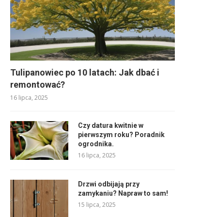
Tulipanowiec po 10 latach: Jak dbać i
remontować?
16 lipca, 2025
Czy datura kwitnie w
pierwszym roku? Poradnik
ogrodnika.
16 lipca, 2025
Drzwi odbijają przy
zamykaniu? Napraw to sam!
15 lipca, 2025