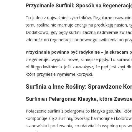
Przycinanie Surfinii: Sposób na Regenerację
To jeden z najważniejszych trików. Regularne usuwanie 
temu roślina nie marnuje energii na produkcję nasion, 
Dodatkowo, gdy pędy surfinii zaczną nadmiernie zwisać i
zdolność do regeneracji i ponownego kwitnienia po przy
Przycinanie powinno być radykalne – ja skracam 
zregeneruje i wypuści nowe, silniejsze pędy. To spraw
obfitego kwitnienia. Jeśli zauważysz, że pęd jest zbyt d
która przyniesie wymierne korzyści.
Surfinia a Inne Rośliny: Sprawdzone Ko
Surfinia i Pelargonia: Klasyka, która Zaws
Połączenie surfinii z pelargonią to klasyka gatunku, któ
komponuje się z surfinią, tworząc harmonijne i kolor
stanowiska i podlewania, co ułatwia ich wspólną upraw