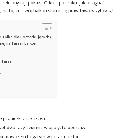
ł zielony raj, pokażę Ci krok po kroku, jak osiągnąć
ię na to, że Twój balkon stanie się prawdziwą wizytówką!
 Tylko dla Początkujących)
lnej na Taras i Balkon
i Taras
ki
ej doniczki z drenażem.
et dwa razy dziennie w upały, to podstawa.
nie nawozem bogatym w potas i fosfor.