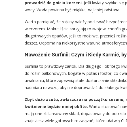
prowadzić do gnicia korzeni.
Jeśli kwiaty szybko się 
wody. Woda powinna być miękka, najlepiej odstana.
Warto pamiętać, że rośliny należy podlewać bezpośredni
wieczorem. Mokre liście sprzyjają rozwojowi chorób g
długotrwałych opadów, jeśli to możliwe, przenieś rośl
deszcz. Odporna na niekorzystne warunki atmosferyczn
Nawożenie Surfinii: Czym i Kiedy Karmić, by
Surfinia to prawdziwy żarłok. Dla długiego i obfitego k
do roślin balkonowych, bogate w potas i fosfor, co d
uwalnianiu, które zapewnią stałe dostarczanie składnik
nadmiaru nawozu, aby nie doprowadzić do słabego kwitn
Zbyt dużo azotu, zwłaszcza na początku sezonu, m
kwitnienie będzie mniej obfite.
Warto stosować nawoz
mają one zbilansowany skład, dopasowany do potrzeb t
znajdziesz wiele gotowych rozwiązań, które ułatwią Ci ż