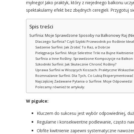
mylnego! Jako praktyk, który z niejednego balkonu uczyni
spektakularny efekt bez zbędnych ceregieli. Przygotuj s
Spis treści
Surfinia: Moje Sprawdzone Sposoby na Balkonowy Raj (Nie
Dlaczego Surfinia? Czyli Szybki Przewodnik po Roślinie Idea
Sadzenie Surfinii: Jak Zrobić To Raz, a Dobrze
Pielęgnacja Surfinii: Moje Sekretne Triki na Bujne Kwitnienie
Surfinia a Inne Rośliny: Sprawdzone Kompozycje na Balkon 
Szkodniki Surfinii: Jak Skutecznie Chronić Rośliny?
Uprawa Surfinii w Wiszących Koszach: Praktyczne Wskazów
Rozmnażanie Surfinii: Dla Tych, Co Lubią Eksperymentować
Najczęściej Zadawane Pytania o Surfinie: Moje Odpowiedzi
Polecamy również te artykuły:
W pigułce:
Kluczem do sukcesu jest wybór odpowiedniej, duż
Regularne i konsekwentne podlewanie, często naw
Obfite kwitnienie zapewni systematyczne nawoże