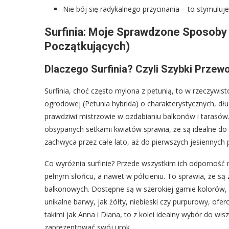
Nie bój się radykalnego przycinania – to stymuluj
Surfinia: Moje Sprawdzone Sposoby 
Początkujących)
Dlaczego Surfinia? Czyli Szybki Przewod
Surfinia, choć często mylona z petunią, to w rzeczywi
ogrodowej (Petunia hybrida) o charakterystycznych, dług
prawdziwi mistrzowie w ozdabianiu balkonów i tarasów.
obsypanych setkami kwiatów sprawia, że są idealne do
zachwyca przez całe lato, aż do pierwszych jesiennych
Co wyróżnia surfinie? Przede wszystkim ich odporność 
pełnym słońcu, a nawet w półcieniu. To sprawia, że są z
balkonowych. Dostępne są w szerokiej gamie kolorów, o
unikalne barwy, jak żółty, niebieski czy purpurowy, o
takimi jak Anna i Diana, to z kolei idealny wybór do wi
zaprezentować swój urok.