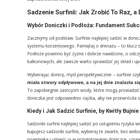
Sadzenie Surfinii: Jak Zrobić To Raz, a
Wybór Doniczki i Podłoża: Fundament Sukc
Zacznijmy od podstaw. Surfinie najlepiej sadzić w don
systemu korzeniowego. Pamiętaj o drenażu – to klucz d
Podłoże powinno być żyzne i dobrze nawilżone, o odcz
balkonowych, ale zawsze warto sprawdzić jej skład i upe
Wybierając donicę, myśl perspektywicznie – surfinie sz
miała otwory odpływowe, a na jej dnie znalazła s
To zapobiegnie zastojom wody, które mogą prowadzić do
doniczka jest odpowiednio ciężka, aby nie przewróciła s
Kiedy i Jak Sadzić Surfinie, by Kwitły Bujni
Sadzonki surfinii najlepiej sadzić po ustąpieniu ryzyka
kupujesz sadzonki surfinii, wybieraj te zwarte, bez wid
pojemnika i umieść ją w przygotowanej doniczce, uzupełn