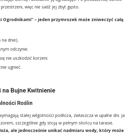
 przestrzeni, więc nie sadź jej zbyt gęsto.
mi Ogrodnikami” – jeden przymrozek może zniweczyć całą
m
na dnie).
śnym odczynie.
ię nie uszkodzić korzeni.
nie ugnieć.
i na Bujne Kwitnienie
alności Roślin
ymagają stałej wilgotności podłoża, zwłaszcza w upalne dni. Ja
czorem, szczególnie gdy stoją w pełnym słońcu na tarasie.
łoża, ale jednocześnie unikać nadmiaru wody, który może