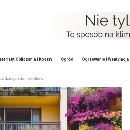
teriały, Obliczenia i Koszty
Ogród
Ogrzewanie i Wentylacja
 prawdziwych domowników