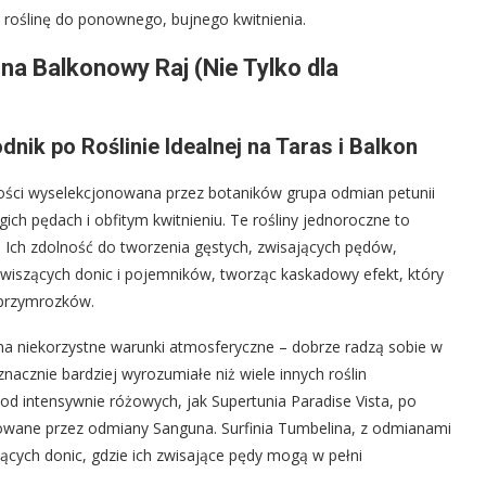
e roślinę do ponownego, bujnego kwitnienia.
na Balkonowy Raj (Nie Tylko dla
nik po Roślinie Idealnej na Taras i Balkon
stości wyselekcjonowana przez botaników grupa odmian petunii
ich pędach i obfitym kwitnieniu. Te rośliny jednoroczne to
 Ich zdolność do tworzenia gęstych, zwisających pędów,
 wiszących donic i pojemników, tworząc kaskadowy efekt, który
 przymrozków.
na niekorzystne warunki atmosferyczne – dobrze radzą sobie w
nacznie bardziej wyrozumiałe niż wiele innych roślin
d intensywnie różowych, jak Supertunia Paradise Vista, po
ferowane przez odmiany Sanguna. Surfinia Tumbelina, z odmianami
szących donic, gdzie ich zwisające pędy mogą w pełni