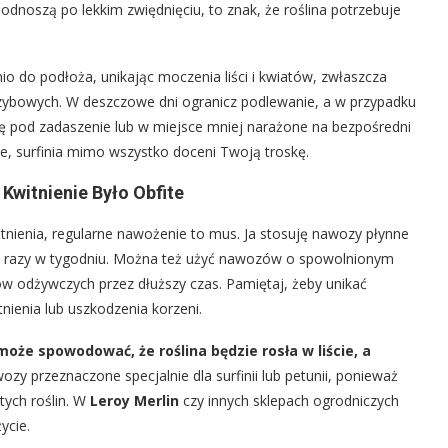
podnoszą po lekkim zwiędnięciu, to znak, że roślina potrzebuje
o do podłoża, unikając moczenia liści i kwiatów, zwłaszcza
rzybowych. W deszczowe dni ogranicz podlewanie, a w przypadku
inę pod zadaszenie lub w miejsce mniej narażone na bezpośredni
e, surfinia mimo wszystko doceni Twoją troskę.
 Kwitnienie Było Obfite
witnienia, regularne nawożenie to mus. Ja stosuję nawozy płynne
wa razy w tygodniu. Można też użyć nawozów o spowolnionym
ów odżywczych przez dłuższy czas. Pamiętaj, żeby unikać
ienia lub uszkodzenia korzeni.
oże spowodować, że roślina będzie rosła w liście, a
y przeznaczone specjalnie dla surfinii lub petunii, ponieważ
ych roślin. W
Leroy Merlin
czy innych sklepach ogrodniczych
ycie.