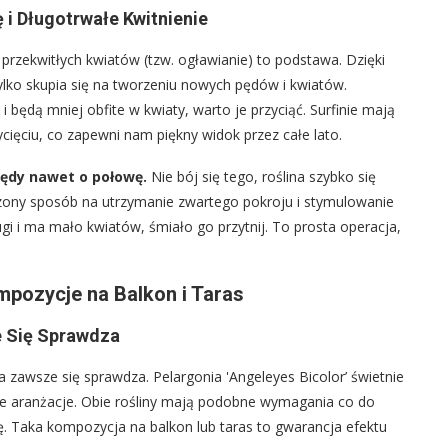
 i Długotrwałe Kwitnienie
przekwitłych kwiatów (tzw. ogławianie) to podstawa. Dzięki
tylko skupia się na tworzeniu nowych pędów i kwiatów.
 będą mniej obfite w kwiaty, warto je przyciąć. Surfinie mają
cięciu, co zapewni nam piękny widok przez całe lato.
pędy nawet o połowę.
Nie bój się tego, roślina szybko się
dzony sposób na utrzymanie zwartego pokroju i stymulowanie
ługi i ma mało kwiatów, śmiało go przytnij. To prosta operacja,
mpozycje na Balkon i Taras
ze Się Sprawdza
ra zawsze się sprawdza. Pelargonia 'Angeleyes Bicolor’ świetnie
owe aranżacje. Obie rośliny mają podobne wymagania co do
ę. Taka kompozycja na balkon lub taras to gwarancja efektu