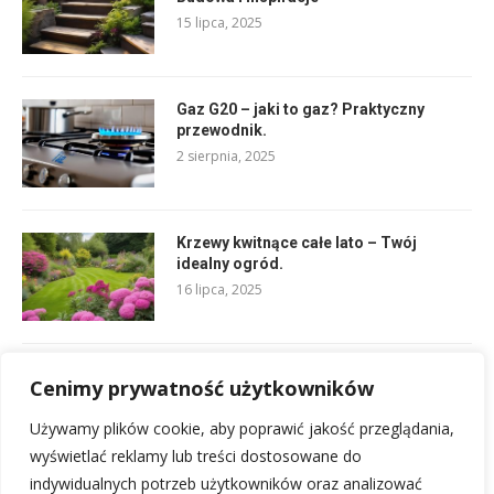
15 lipca, 2025
Gaz G20 – jaki to gaz? Praktyczny
przewodnik.
2 sierpnia, 2025
Krzewy kwitnące całe lato – Twój
idealny ogród.
16 lipca, 2025
Najlepsza przynęta na myszy –
Cenimy prywatność użytkowników
skuteczne metody na domowe
problemy.
Używamy plików cookie, aby poprawić jakość przeglądania,
16 lipca, 2025
wyświetlać reklamy lub treści dostosowane do
indywidualnych potrzeb użytkowników oraz analizować