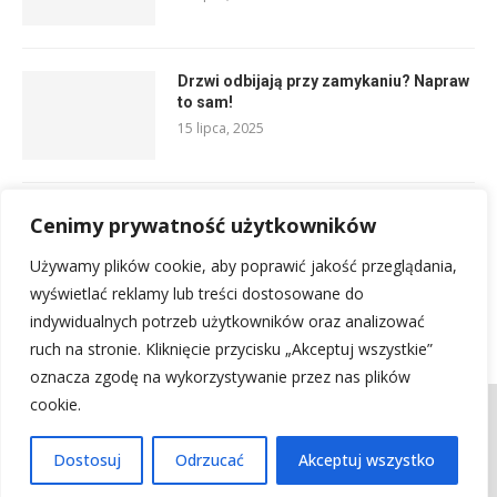
Drzwi odbijają przy zamykaniu? Napraw
to sam!
15 lipca, 2025
Tynki cementowo wapienne bez gładzi:
Cenimy prywatność użytkowników
praktyczny przewodnik {h1_terms}
6 sierpnia, 2025
Używamy plików cookie, aby poprawić jakość przeglądania,
wyświetlać reklamy lub treści dostosowane do
indywidualnych potrzeb użytkowników oraz analizować
ruch na stronie. Kliknięcie przycisku „Akceptuj wszystkie”
oznacza zgodę na wykorzystywanie przez nas plików
cookie.
Kontakt
Regulamin
Polityka prywatności
Mapa witryny
Kontakt z nami
Dostosuj
Odrzucać
Akceptuj wszystko
@2025 - Wszystkie prawa zastrzeżone.