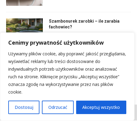
Szambonurek zarobki – ile zarabia
fachowiec?
29 lipca, 2025
Cenimy prywatność użytkowników
Używamy plików cookie, aby poprawić jakość przeglądania,
Kiedy szerszenie śpią: Poradnik dla
wyświetlać reklamy lub treści dostosowane do
miłośników ogrodu
indywidualnych potrzeb użytkowników oraz analizować
15 lipca, 2025
ruch na stronie. Kliknięcie przycisku „Akceptuj wszystkie”
oznacza zgodę na wykorzystywanie przez nas plików
cookie.
Dostosuj
Odrzucać
Akceptuj wszystko
Kontakt
Regulamin
Polityka prywatności
Mapa witryny
Kontakt z nami
@2025 - Wszystkie prawa zastrzeżone.