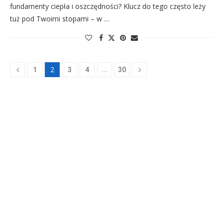
fundamenty ciepła i oszczędności? Klucz do tego często leży
tuż pod Twoimi stopami – w …
2
…
1
3
4
30