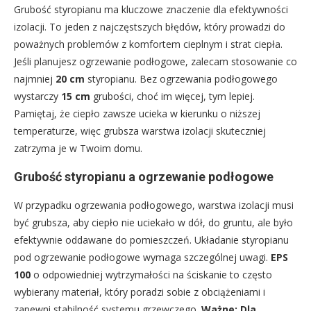
Grubość styropianu ma kluczowe znaczenie dla efektywności
izolacji. To jeden z najczęstszych błędów, który prowadzi do
poważnych problemów z komfortem cieplnym i strat ciepła.
Jeśli planujesz ogrzewanie podłogowe, zalecam stosowanie co
najmniej
20 cm
styropianu. Bez ogrzewania podłogowego
wystarczy
15 cm
grubości, choć im więcej, tym lepiej.
Pamiętaj, że ciepło zawsze ucieka w kierunku o niższej
temperaturze, więc grubsza warstwa izolacji skuteczniej
zatrzyma je w Twoim domu.
Grubość styropianu a ogrzewanie podłogowe
W przypadku ogrzewania podłogowego, warstwa izolacji musi
być grubsza, aby ciepło nie uciekało w dół, do gruntu, ale było
efektywnie oddawane do pomieszczeń. Układanie styropianu
pod ogrzewanie podłogowe wymaga szczególnej uwagi.
EPS
100
o odpowiedniej wytrzymałości na ściskanie to często
wybierany materiał, który poradzi sobie z obciążeniami i
zapewni stabilność systemu grzewczego.
Ważne: Dla