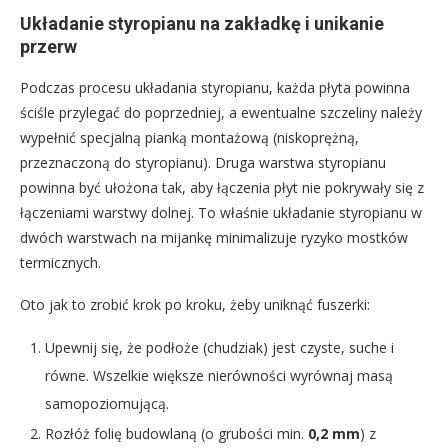
Układanie styropianu na zakładkę i unikanie
przerw
Podczas procesu układania styropianu, każda płyta powinna
ściśle przylegać do poprzedniej, a ewentualne szczeliny należy
wypełnić specjalną pianką montażową (niskoprężną,
przeznaczoną do styropianu). Druga warstwa styropianu
powinna być ułożona tak, aby łączenia płyt nie pokrywały się z
łączeniami warstwy dolnej. To właśnie układanie styropianu w
dwóch warstwach na mijankę minimalizuje ryzyko mostków
termicznych.
Oto jak to zrobić krok po kroku, żeby uniknąć fuszerki:
Upewnij się, że podłoże (chudziak) jest czyste, suche i
równe. Wszelkie większe nierówności wyrównaj masą
samopoziomującą.
Rozłóż folię budowlaną (o grubości min.
0,2 mm
) z