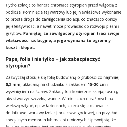
Hydroizolacja to bariera chroniąca styropian przed wilgocią z
podłoża. Pominięcie tej warstwy lub jej niewłaściwe wykonanie
to prosta droga do zawilgocenia izolacji, co znacząco obniży
jej efektywność, a nawet może prowadzić do rozwoju pleśni i
grzybów.
Pamiętaj, że zawilgocony styropian traci swoje
właściwości izolacyjne, a jego wymiana to ogromny
koszt i kłopot.
Papa, folia i nie tylko – jak zabezpieczyć
styropian?
Zazwyczaj stosuje się folię budowlaną o grubości co najmniej
0,2 mm
, układaną na chudziaku z zakładem
15-20 cm
i
wywinięciem na ściany. Zakłady folii koniecznie sklejaj taśmą,
aby stworzyć szczelną wannę. W miejscach narażonych na
większą wilgoć, np. w łazienkach, zaleca się stosowanie
dodatkowej warstwy izolacji przeciwwilgociowej, na przykład
specjalnych membran lub mas bitumicznych. Upewnij się, że
folia na styropianie jest położona szczelnie, aby zapobiec