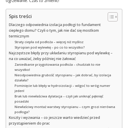
ogrzewanie. Czas to zmienić!
Spis treści
Dlaczego odpowiednia izolacja podłogi to fundament
ciepłego domu? Czyli o tym, jak nie dać się mostkom
termicznym
Straty ciepła od podłoża – więcej niż myślisz
Styropian pod wylewkę – po co to wszystko?
Najczęstsze błędy przy układaniu styropianu pod wylewkę –
na co uważać, żeby później nie żałować
Zaniedbanie przygotowania podłoża – chudziak to nie
wszystko!
Nieodpowiednia grubość styropianu – jak dobrać, by izolacja
działała?
Pominięcie lub błędy w hydroizolacji – wilgoć to wróg numer
jeden!
Brak lub niewłaściwa dylatacja – czyli jak uniknąć pęknięć
posadzki
Niewłaściwy montaż warstwy styropianu – czym grozi nierówna
podłoga?
Koszty i wyzwania – co jeszcze warto wiedzieć przed
przystąpieniem do prac