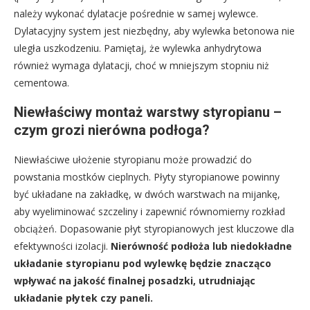
należy wykonać dylatacje pośrednie w samej wylewce.
Dylatacyjny system jest niezbędny, aby wylewka betonowa nie
uległa uszkodzeniu. Pamiętaj, że wylewka anhydrytowa
również wymaga dylatacji, choć w mniejszym stopniu niż
cementowa.
Niewłaściwy montaż warstwy styropianu –
czym grozi nierówna podłoga?
Niewłaściwe ułożenie styropianu może prowadzić do
powstania mostków cieplnych. Płyty styropianowe powinny
być układane na zakładkę, w dwóch warstwach na mijankę,
aby wyeliminować szczeliny i zapewnić równomierny rozkład
obciążeń. Dopasowanie płyt styropianowych jest kluczowe dla
efektywności izolacji.
Nierówność podłoża lub niedokładne
układanie styropianu pod wylewkę będzie znacząco
wpływać na jakość finalnej posadzki, utrudniając
układanie płytek czy paneli.