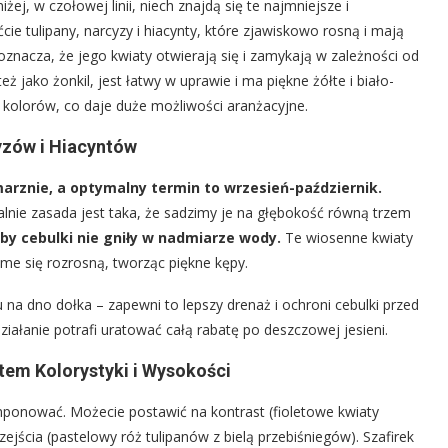
iżej, w czołowej linii, niech znajdą się te najmniejsze i
cie tulipany, narcyzy i hiacynty, które zjawiskowo rosną i mają
oznacza, że jego kwiaty otwierają się i zamykają w zależności od
ż jako żonkil, jest łatwy w uprawie i ma piękne żółte i biało-
e kolorów, co daje duże możliwości aranżacyjne.
yzów i Hiacyntów
amarznie, a optymalny termin to wrzesień-październik.
alnie zasada jest taka, że sadzimy je na głębokość równą trzem
by cebulki nie gniły w nadmiarze wody.
Te wiosenne kwiaty
same się rozrosną, tworząc piękne kępy.
 na dno dołka – zapewni to lepszy drenaż i ochroni cebulki przed
iałanie potrafi uratować całą rabatę po deszczowej jesieni.
em Kolorystyki i Wysokości
mponować. Możecie postawić na kontrast (fioletowe kwiaty
ejścia (pastelowy róż tulipanów z bielą przebiśniegów). Szafirek