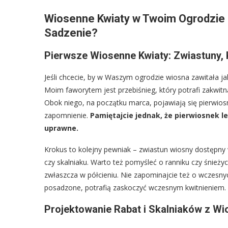
Wiosenne Kwiaty w Twoim Ogrodzie 
Sadzenie?
Pierwsze Wiosenne Kwiaty: Zwiastuny, 
Jeśli chcecie, by w Waszym ogrodzie wiosna zawitała jak
Moim faworytem jest przebiśnieg, który potrafi zakwitnąć
Obok niego, na początku marca, pojawiają się pierwios
zapomnienie.
Pamiętajcie jednak, że pierwiosnek l
uprawne.
Krokus to kolejny pewniak – zwiastun wiosny dostępny 
czy skalniaku. Warto też pomyśleć o ranniku czy śnieżyc
zwłaszcza w półcieniu. Nie zapominajcie też o wczesn
posadzone, potrafią zaskoczyć wczesnym kwitnieniem.
Projektowanie Rabat i Skalniaków z W