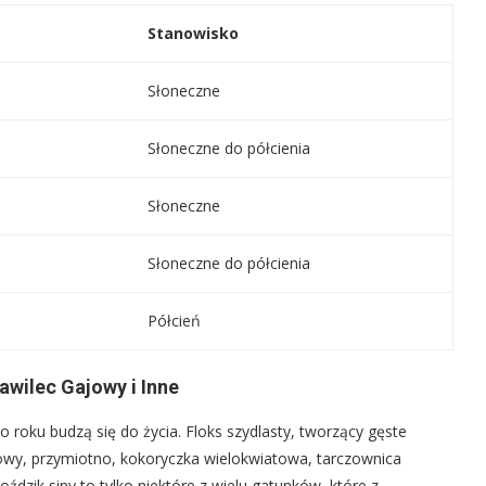
Stanowisko
Słoneczne
Słoneczne do półcienia
Słoneczne
Słoneczne do półcienia
Półcień
awilec Gajowy i Inne
 roku budzą się do życia. Floks szydlasty, tworzący gęste
kowy, przymiotno, kokoryczka wielokwiatowa, tarczownica
oździk siny to tylko niektóre z wielu gatunków, które z