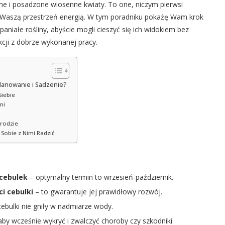
e i posadzone wiosenne kwiaty. To one, niczym pierwsi
ią Waszą przestrzeń energią. W tym poradniku pokażę Wam krok
aniałe rośliny, abyście mogli cieszyć się ich widokiem bez
ji z dobrze wykonanej pracy.
lanowanie i Sadzenie?
Siebie
mi
grodzie
Sobie z Nimi Radzić
 cebulek
– optymalny termin to wrzesień-październik.
i cebulki
– to gwarantuje jej prawidłowy rozwój.
cebulki nie gniły w nadmiarze wody.
 aby wcześnie wykryć i zwalczyć choroby czy szkodniki.