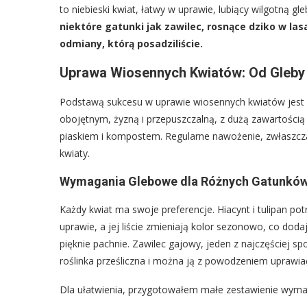
to niebieski kwiat, łatwy w uprawie, lubiący wilgotną 
niektóre gatunki jak zawilec, rosnące dziko w las
odmiany, którą posadziliście.
Uprawa Wiosennych Kwiatów: Od Gleby 
Podstawą sukcesu w uprawie wiosennych kwiatów jest o
obojętnym, żyzną i przepuszczalną, z dużą zawartością pr
piaskiem i kompostem. Regularne nawożenie, zwłaszcza
kwiaty.
Wymagania Glebowe dla Różnych Gatunków:
Każdy kwiat ma swoje preferencje. Hiacynt i tulipan p
uprawie, a jej liście zmieniają kolor sezonowo, co do
pięknie pachnie. Zawilec gajowy, jeden z najczęściej sp
roślinka prześliczna i można ją z powodzeniem uprawi
Dla ułatwienia, przygotowałem małe zestawienie wyma