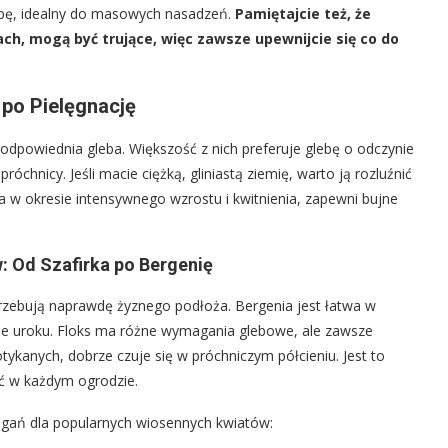
glebę, idealny do masowych nasadzeń.
Pamiętajcie też, że
ach, mogą być trujące, więc zawsze upewnijcie się co do
po Pielęgnację
dpowiednia gleba. Większość z nich preferuje glebę o odczynie
óchnicy. Jeśli macie ciężką, gliniastą ziemię, warto ją rozluźnić
 w okresie intensywnego wzrostu i kwitnienia, zapewni bujne
 Od Szafirka po Bergenię
otrzebują naprawdę żyznego podłoża. Bergenia jest łatwa w
daje uroku. Floks ma różne wymagania glebowe, ale zawsze
otykanych, dobrze czuje się w próchniczym półcieniu. Jest to
ać w każdym ogrodzie.
gań dla popularnych wiosennych kwiatów: