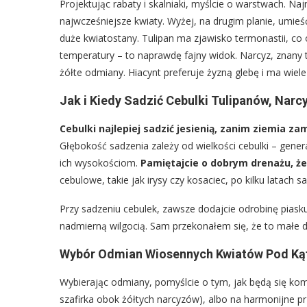
Projektując rabaty i skalniaki, myślcie o warstwach. Najn
najwcześniejsze kwiaty. Wyżej, na drugim planie, umieść
duże kwiatostany. Tulipan ma zjawisko termonastii, co 
temperatury – to naprawdę fajny widok. Narcyz, znany te
żółte odmiany. Hiacynt preferuje żyzną glebę i ma wiel
Jak i Kiedy Sadzić Cebulki Tulipanów, Narc
Cebulki najlepiej sadzić jesienią, zanim ziemia z
Głębokość sadzenia zależy od wielkości cebulki – gener
ich wysokościom.
Pamiętajcie o dobrym drenażu, że
cebulowe, takie jak irysy czy kosaciec, po kilku latach 
Przy sadzeniu cebulek, zawsze dodajcie odrobinę piasku
nadmierną wilgocią. Sam przekonałem się, że to małe dz
Wybór Odmian Wiosennych Kwiatów Pod Kąt
Wybierając odmiany, pomyślcie o tym, jak będą się ko
szafirka obok żółtych narcyzów), albo na harmonijne prz