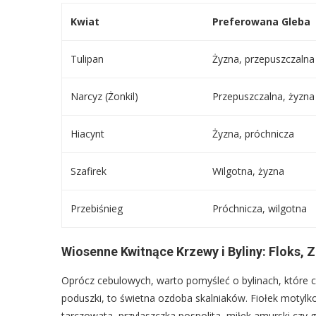
Kwiat
Preferowana Gleba
Tulipan
Żyzna, przepuszczalna
Narcyz (Żonkil)
Przepuszczalna, żyzna
Hiacynt
Żyzna, próchnicza
Szafirek
Wilgotna, żyzna
Przebiśnieg
Próchnicza, wilgotna
Wiosenne Kwitnące Krzewy i Byliny: Floks, Z
Oprócz cebulowych, warto pomyśleć o bylinach, które co
poduszki, to świetna ozdoba skalniaków. Fiołek motyl
tarczowata, przylaszczka pospolita, miłek amurski czy g