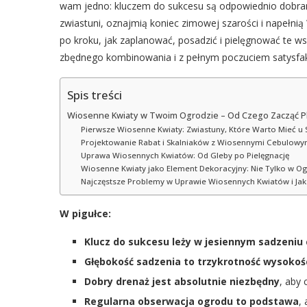
wam jedno: kluczem do sukcesu są odpowiednio dobran
zwiastuni, oznajmią koniec zimowej szarości i napełn
po kroku, jak zaplanować, posadzić i pielęgnować te wsp
zbędnego kombinowania i z pełnym poczuciem satysfakc
Spis treści
Wiosenne Kwiaty w Twoim Ogrodzie – Od Czego Zacząć P
Pierwsze Wiosenne Kwiaty: Zwiastuny, Które Warto Mieć u 
Projektowanie Rabat i Skalniaków z Wiosennymi Cebulowy
Uprawa Wiosennych Kwiatów: Od Gleby po Pielęgnację
Wiosenne Kwiaty jako Element Dekoracyjny: Nie Tylko w O
Najczęstsze Problemy w Uprawie Wiosennych Kwiatów i Jak 
W pigułce:
Klucz do sukcesu leży w jesiennym sadzeniu
Głębokość sadzenia to trzykrotność wysokośc
Dobry drenaż jest absolutnie niezbędny
, aby 
Regularna obserwacja ogrodu to podstawa
,