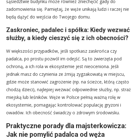
sąsiedztwie budynku może również zniechęcić gady do
zadomowienia się. Pamiętaj, że węże unikają ludzi i raczej nie
będą dążyć do wejścia do Twojego domu.
Zaskroniec, padalec i spółka: Kiedy wezwać
służby, a kiedy cieszyć się z ich obecności?
W większości przypadków, jeśli spotkasz zaskrońca czy
padalca, po prostu pozwól im odejść. Są to zwierzęta pod
ochroną, a ich rola w ekosystemie jest nieoceniona. Jeśli
jednak masz do czynienia ze żmiją zygzakowatą w miejscu,
gdzie może stanowić zagrożenie (np. na ścieżce, którą często
chodzą dzieci), najlepiej wezwać odpowiednie służby, np. straż
miejską lub leśników. Węże w Polsce pełnią ważną rolę w
ekosystemie, pomagając kontrolować populację gryzoni i
owadów. Ich obecność świadczy o zdrowym środowisku.
Praktyczne porady dla majsterkowicza:
Jak nie pomylić padalca od węża