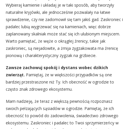
Wybieraj kamienie i układaj je w taki sposób, aby tworzyły
naturalne kryjówki, ale jednocześnie pozwalały na łatwe
sprawdzenie, czy nie zadomowił się tam jakiś gad. Zaskroniec i
padalec lubią wygrzewać się na kamieniach, więc dobrze
zaplanowany skalniak może stać się ich ulubionym miejscem.
Warto pamiętać, że węże o okrągłej źrenicy, takie jak
zaskroniec, są niejadowite, a żmija zygzakowata ma źrenicę
pionową i charakterystyczny zygzak na grzbiecie.
Zawsze zachowuj spokój i dystans wobec dzikich
zwierząt.
Pamiętaj, że w większości przypadków są one
bardziej przestraszone niż Ty. Ich obecność w ogrodzie to
często znak zdrowego ekosystemu.
Mam nadzieję, że teraz z większą pewnością rozpoznasz
swoich pełzających sąsiadów w ogrodzie. Pamiętaj, że ich
obecność to powód do zadowolenia, świadectwo zdrowego
ekosystemu. Zaskroniec i padalec to Twoi sprzymierzeńcy w