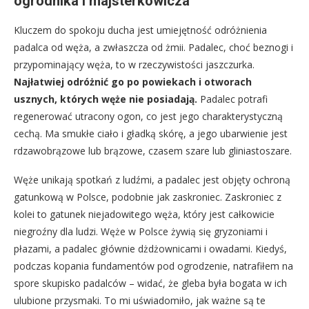
ogrodnika i majsterkowicza
Kluczem do spokoju ducha jest umiejętność odróżnienia
padalca od węża, a zwłaszcza od żmii. Padalec, choć beznogi i
przypominający węża, to w rzeczywistości jaszczurka.
Najłatwiej odróżnić go po powiekach i otworach
usznych, których węże nie posiadają.
Padalec potrafi
regenerować utracony ogon, co jest jego charakterystyczną
cechą. Ma smukłe ciało i gładką skórę, a jego ubarwienie jest
rdzawobrązowe lub brązowe, czasem szare lub gliniastoszare.
Węże unikają spotkań z ludźmi, a padalec jest objęty ochroną
gatunkową w Polsce, podobnie jak zaskroniec. Zaskroniec z
kolei to gatunek niejadowitego węża, który jest całkowicie
niegroźny dla ludzi. Węże w Polsce żywią się gryzoniami i
płazami, a padalec głównie dżdżownicami i owadami. Kiedyś,
podczas kopania fundamentów pod ogrodzenie, natrafiłem na
spore skupisko padalców – widać, że gleba była bogata w ich
ulubione przysmaki. To mi uświadomiło, jak ważne są te