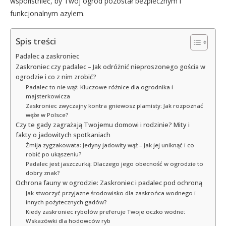
współistnieć, by Twój ogród pozostał bezpiecznym i
funkcjonalnym azylem.
Spis treści
Padalec a zaskroniec
Zaskroniec czy padalec – Jak odróżnić nieproszonego gościa w
ogrodzie i co z nim zrobić?
Padalec to nie wąż: Kluczowe różnice dla ogrodnika i
majsterkowicza
Zaskroniec zwyczajny kontra gniewosz plamisty: Jak rozpoznać
węże w Polsce?
Czy te gady zagrażają Twojemu domowi i rodzinie? Mity i
fakty o jadowitych spotkaniach
Żmija zygzakowata: Jedyny jadowity wąż – Jak jej uniknąć i co
robić po ukąszeniu?
Padalec jest jaszczurką: Dlaczego jego obecność w ogrodzie to
dobry znak?
Ochrona fauny w ogrodzie: Zaskroniec i padalec pod ochroną
Jak stworzyć przyjazne środowisko dla zaskrońca wodnego i
innych pożytecznych gadów?
Kiedy zaskroniec rybołów preferuje Twoje oczko wodne:
Wskazówki dla hodowców ryb