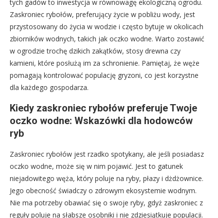
tych gadów to inwestycja w równowagę ekologiczną ogrodu.
Zaskroniec rybołów, preferujący życie w pobliżu wody, jest
przystosowany do życia w wodzie i często bytuje w okolicach
zbiorników wodnych, takich jak oczko wodne. Warto zostawić
w ogrodzie trochę dzikich zakątków, stosy drewna czy
kamieni, które posłużą im za schronienie. Pamiętaj, że węże
pomagają kontrolować populację gryzoni, co jest korzystne
dla każdego gospodarza.
Kiedy zaskroniec rybołów preferuje Twoje
oczko wodne: Wskazówki dla hodowców
ryb
Zaskroniec rybołów jest rzadko spotykany, ale jeśli posiadasz
oczko wodne, może się w nim pojawić. Jest to gatunek
niejadowitego węża, który poluje na ryby, płazy i dżdżownice.
Jego obecność świadczy o zdrowym ekosystemie wodnym.
Nie ma potrzeby obawiać się o swoje ryby, gdyż zaskroniec z
reguły poluje na słabsze osobniki i nie zdziesiątkuje populacji.