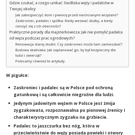
Gdzie szukać, a czego unikać: Siedliska węży i padalców w
Twojej okolicy
Jak zabezpieczyć dom i piwnicę przed niechcianymi wizytami?
Zaskroniec, padalec i spółka: Kiedy wezwać służby, a kiedy
cieszyć się z ich obecności?
Praktyczne porady dla majsterkowicza: Jak nie pomylić padalca
od węża podczas prac ogrodowych?
Renowacja starej studni: Czy zaskroniec może tam zamieszkać?
Budowa skalniaka: Jak zaplanować go, by był bezpieczny dla
ludzi i zwierząt?
Polecamy również te artykuły:
W pigułce:
Zaskroniec i padalec są w Polsce pod ochroną
gatunkową i są całkowicie niegroźne dla ludzi.
Jedynym jadowitym wężem w Polsce jest żmija
zygzakowata, rozpoznawalna po pionowej źrenicy i
charakterystycznym zygzaku na grzbiecie.
Padalec to jaszczurka bez nóg, która w
przeciwieństwie do węży posiada powieki i otwory