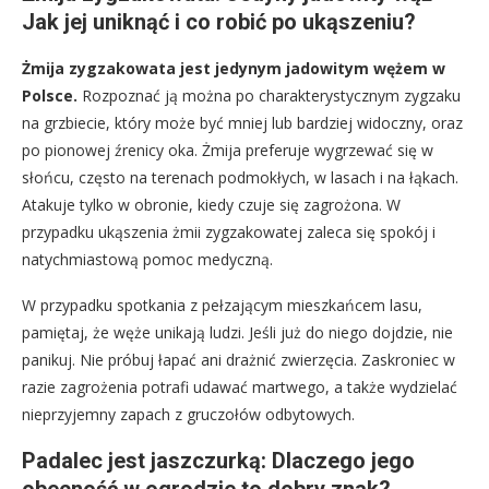
Jak jej uniknąć i co robić po ukąszeniu?
Żmija zygzakowata jest jedynym jadowitym wężem w
Polsce.
Rozpoznać ją można po charakterystycznym zygzaku
na grzbiecie, który może być mniej lub bardziej widoczny, oraz
po pionowej źrenicy oka. Żmija preferuje wygrzewać się w
słońcu, często na terenach podmokłych, w lasach i na łąkach.
Atakuje tylko w obronie, kiedy czuje się zagrożona. W
przypadku ukąszenia żmii zygzakowatej zaleca się spokój i
natychmiastową pomoc medyczną.
W przypadku spotkania z pełzającym mieszkańcem lasu,
pamiętaj, że węże unikają ludzi. Jeśli już do niego dojdzie, nie
panikuj. Nie próbuj łapać ani drażnić zwierzęcia. Zaskroniec w
razie zagrożenia potrafi udawać martwego, a także wydzielać
nieprzyjemny zapach z gruczołów odbytowych.
Padalec jest jaszczurką: Dlaczego jego