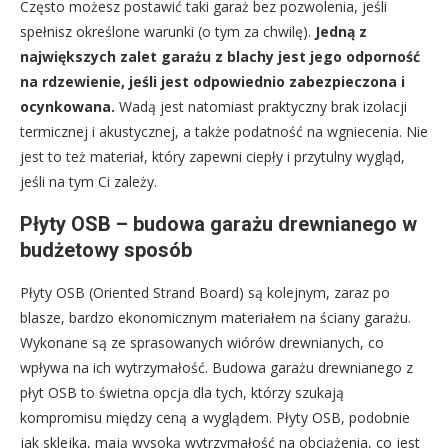
Często możesz postawić taki garaż bez pozwolenia, jeśli
spełnisz określone warunki (o tym za chwilę).
Jedną z
największych zalet garażu z blachy jest jego odporność
na rdzewienie, jeśli jest odpowiednio zabezpieczona i
ocynkowana.
Wadą jest natomiast praktyczny brak izolacji
termicznej i akustycznej, a także podatność na wgniecenia. Nie
jest to też materiał, który zapewni ciepły i przytulny wygląd,
jeśli na tym Ci zależy.
Płyty OSB – budowa garażu drewnianego w
budżetowy sposób
Płyty OSB (Oriented Strand Board) są kolejnym, zaraz po
blasze, bardzo ekonomicznym materiałem na ściany garażu.
Wykonane są ze sprasowanych wiórów drewnianych, co
wpływa na ich wytrzymałość. Budowa garażu drewnianego z
płyt OSB to świetna opcja dla tych, którzy szukają
kompromisu między ceną a wyglądem. Płyty OSB, podobnie
jak sklejka, mają wysoką wytrzymałość na obciążenia, co jest