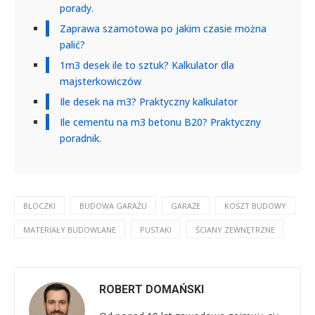
porady.
Zaprawa szamotowa po jakim czasie można
palić?
1m3 desek ile to sztuk? Kalkulator dla
majsterkowiczów
Ile desek na m3? Praktyczny kalkulator
Ile cementu na m3 betonu B20? Praktyczny
poradnik.
BLOCZKI
BUDOWA GARAŻU
GARAŻE
KOSZT BUDOWY
MATERIAŁY BUDOWLANE
PUSTAKI
ŚCIANY ZEWNĘTRZNE
ROBERT DOMAŃSKI