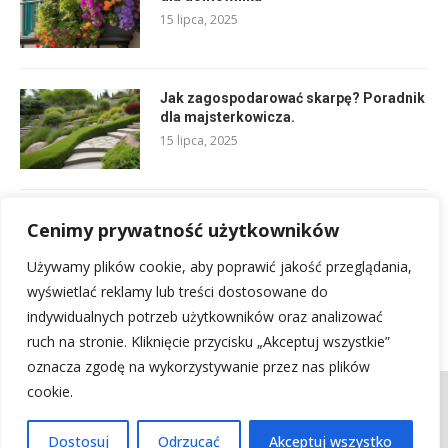
15 lipca, 2025
Jak zagospodarować skarpę? Poradnik
dla majsterkowicza.
15 lipca, 2025
Co odstrasza osy? Praktyczne sposoby
Cenimy prywatność użytkowników
na bezproblemowy ogród.
15 lipca, 2025
Używamy plików cookie, aby poprawić jakość przeglądania,
wyświetlać reklamy lub treści dostosowane do
indywidualnych potrzeb użytkowników oraz analizować
ruch na stronie. Kliknięcie przycisku „Akceptuj wszystkie”
oznacza zgodę na wykorzystywanie przez nas plików
cookie.
Kontakt
Regulamin
Polityka prywatności
Mapa witryny
Kontakt z nami
Dostosuj
Odrzucać
Akceptuj wszystko