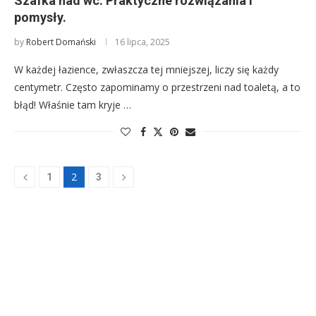
Szafka nad wc: Praktyczne rozwiązania i
pomysły.
by
Robert Domański
16 lipca, 2025
W każdej łazience, zwłaszcza tej mniejszej, liczy się każdy
centymetr. Często zapominamy o przestrzeni nad toaletą, a to
błąd! Właśnie tam kryje …
2
1
3