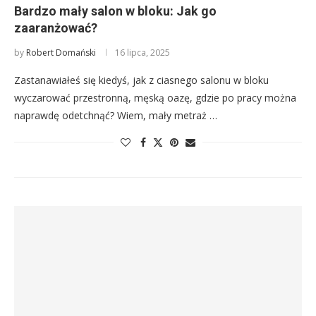
Bardzo mały salon w bloku: Jak go
zaaranżować?
by
Robert Domański
16 lipca, 2025
Zastanawiałeś się kiedyś, jak z ciasnego salonu w bloku
wyczarować przestronną, męską oazę, gdzie po pracy można
naprawdę odetchnąć? Wiem, mały metraż …