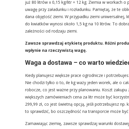
już 80 litrów x 0,15 kg/litr = 12 kg. Ziemia w workach o
uwagę przy załadunku i rozładunku. Pamiętaj, że te oblic
dana objętość ziemi. W przypadku ziemi uniwersalnej, 
do kwiatków wynosi około 1,5 kg na 10 litrów. To dobr
zależności od rodzaju ziemi.
Zawsze sprawdzaj etykietę produktu. Różni produ
wpłynie na rzeczywistą wagę.
Waga a dostawa – co warto wiedzi
Kiedy planujesz większe prace ogrodnicze i potrzebujes
Nie chodzi tylko o to, ile kg waży jeden worek, ale o ca
robocze, co jest ważne przy planowaniu. Koszt zakupu 
większych zamówieniach cena za litr może być korzys
299,99 zł, co jest świetną opcją, jeśli potrzebujesz np. 
to sprawdzić, bo oszczędność na transporcie może być z
Zamawiając ziemię, zawsze sprawdzaj warunki dostawy i 