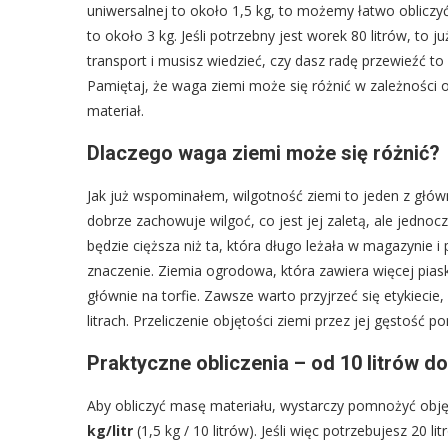
uniwersalnej to około 1,5 kg, to możemy łatwo obliczyć m
to około 3 kg. Jeśli potrzebny jest worek 80 litrów, to 
transport i musisz wiedzieć, czy dasz radę przewieźć 
Pamiętaj, że waga ziemi może się różnić w zależności od
materiał.
Dlaczego waga ziemi może się różnić?
Jak już wspominałem, wilgotność ziemi to jeden z głó
dobrze zachowuje wilgoć, co jest jej zaletą, ale jedn
będzie cięższa niż ta, która długo leżała w magazynie i 
znaczenie. Ziemia ogrodowa, która zawiera więcej piasku
głównie na torfie. Zawsze warto przyjrzeć się etykieci
litrach. Przeliczenie objętości ziemi przez jej gęstość 
Praktyczne obliczenia – od 10 litrów do
Aby obliczyć masę materiału, wystarczy pomnożyć objęto
kg/litr
(1,5 kg / 10 litrów). Jeśli więc potrzebujesz 20 li