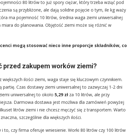
 pojemności 80 litrów to już spory ciężar, który trzeba wziąć pod
zenia są przybliżone, ale dają solidne pojęcie o tym, ile kg waży
która ma pojemność 10 litrów, średnia waga ziemi uniwersalnej
a miara do planowania. Objętość ziemi może się różnić w
cenci mogą stosować nieco inne proporcje składników, co
eć przed zakupem worków ziemi?
z większych ilości ziemi, waga staje się kluczowym czynnikiem.
łą partię. Czas dostawy ziemi uniwersalnej to zazwyczaj 1-2 dni
ziemi uniwersalnej to około
5,29 zł
za 10 litrów, ale przy
tniejsza. Darmowa dostawa jest możliwa dla zamówień powyżej
kilkuset litrów ziemi i nie chcesz męczyć się z transportem. Warto
naczna, szczególnie dla większych ilości.
to, czy firma oferuje wniesienie. Worki 80 litrów czy 100 litrów