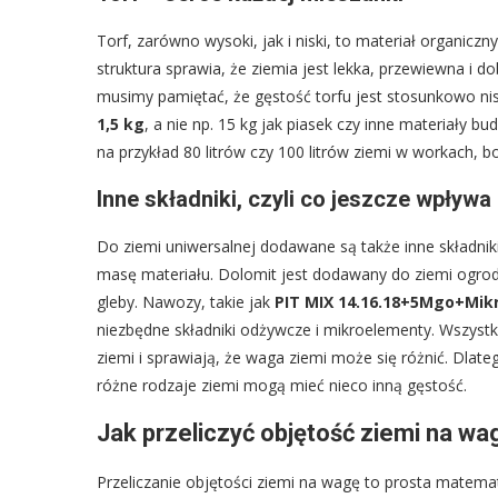
Torf, zarówno wysoki, jak i niski, to materiał organicz
struktura sprawia, że ziemia jest lekka, przewiewna i d
musimy pamiętać, że gęstość torfu jest stosunkowo nis
1,5 kg
, a nie np. 15 kg jak piasek czy inne materiały b
na przykład 80 litrów czy 100 litrów ziemi w workach, 
Inne składniki, czyli co jeszcze wpływ
Do ziemi uniwersalnej dodawane są także inne składnik
masę materiału. Dolomit jest dodawany do ziemi ogrodni
gleby. Nawozy, takie jak
PIT MIX 14.16.18+5Mgo+Mik
niezbędne składniki odżywcze i mikroelementy. Wszystki
ziemi i sprawiają, że waga ziemi może się różnić. Dla
różne rodzaje ziemi mogą mieć nieco inną gęstość.
Jak przeliczyć objętość ziemi na wa
Przeliczanie objętości ziemi na wagę to prosta matemat