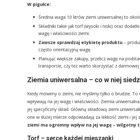
W pigułce:
Średnia waga 10 litrów ziemi uniwersalnej to okoł
Składniki takie jak torf (wysoki i niski) oraz dod
wagę i właściwości ziemi.
Zawsze sprawdzaj etykietę produktu
– produc
często orientacyjną wagę.
Planując większe zakupy, przelicz wagę na podsta
transporcie, czy też warto skorzystać z darmowej
Ziemia uniwersalna – co w niej sied
Kiedy mówimy o ziemi, nie myślimy tylko o brudzie. To
wpływają na jej wagę i właściwości. Ziemia uniwersalna
jej specyficzny skład. Główną składową ziemi uniwersaln
one w dużej mierze odpowiadają za lekkość ziemi i je
ziemi ma ogromny wpływ na jej wagę – wilgotny to
Torf – serce każdej mieszanki