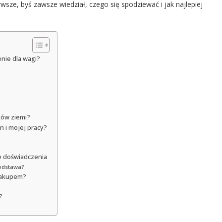
rwsze, byś zawsze wiedział, czego się spodziewać i jak najlepiej
enie dla wagi?
ków ziemi?
in i mojej pracy?
e doświadczenia
odstawa?
 zakupem?
?