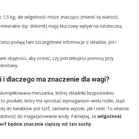
o 1,5 kg, ale wilgotność może znacząco zmienić tę wartość.
atki mineralne (np. dolomit) mają kluczowy wpływ na ostateczną
enci podają tam szczegółowe informacje o składzie, pH i
wie objętości, aby ocenić, czy potrzebujesz pomocy przy
 dostawy.
zi i dlaczego ma znaczenie dla wagi?
 skomplikowana mieszanka, której składniki bezpośrednio
 to produkt, który ma sprostać wymaganiom wielu roślin, stąd
ej do kwiatków jest torf, zarówno wysoki, jak i niski. To właśnie
j zdolność do magazynowania wody. Pamiętaj, że
wilgotność
rf będzie znacznie cięższy niż ten suchy
.