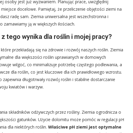
ej osoby jest już wyzwaniem. Planując prace, uwzględnij
a miejsce docelowe. Pamiętaj, że przeliczenie objętości ziemi na
dasz radę sam. Ziemia uniwersalna jest wszechstronna i
o zamawiamy ją w większych ilościach.
z tego wynika dla roślin i mojej pracy?
tóre przekładają się na zdrowie i rozwój naszych roślin. Ziemia
ptymalne dla większości roślin uprawianych w domowych
owuje wilgoć, co minimalizuje potrzebę częstego podlewania, a
cze dla roślin, co jest kluczowe dla ich prawidłowego wzrostu.
o zapewnia długotrwały rozwój roślin i stabilne dostarczanie
woju kwiatów i warzyw.
nia składników odżywczych przez rośliny. Ziemia ogrodnicza o
 większości gatunków. Użycie dolomitu może pomóc w regulacji pH
nia dla niektórych roślin.
Właściwe pH ziemi jest optymalne