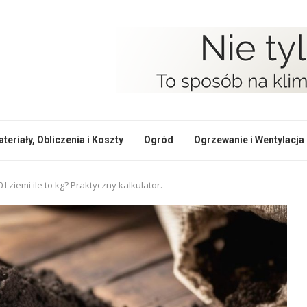
teriały, Obliczenia i Koszty
Ogród
Ogrzewanie i Wentylacja
0 l ziemi ile to kg? Praktyczny kalkulator.