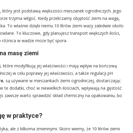
ny, który jest podstawą większości mieszanek ogrodniczych. Jego
obrze trzyma wilgoć. Kiedy przeliczamy objętość ziemi na wagę,
ka. To właśnie dzięki niemu 10 litrów ziemi waży zaledwie około
udowlane. To kluczowe, gdy planujesz transport większych ilości,
bo różnica w wadze może być spora.
a na masę ziemi
i, które modyfikują jej właściwości i mają wpływ na końcową
czej w celu poprawy jej właściwości, a także regulacji pH
ro
, są używane w mieszankach ziemi ogrodniczej, dostarczając
e te dodatki, choć w niewielkich ilościach, wpływają na gęstość
tego zawsze warto sprawdzić skład chemiczny na opakowaniu, bo
gę w praktyce?
yka, ale z kilkoma zmiennymi. Skoro wiemy, że 10 litrów ziemi