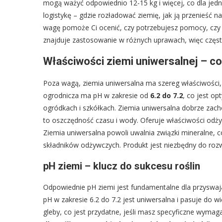
mogą ważyć odpowiednio 12-15 kg i więcej, co dla jedn
logistykę – gdzie rozładować ziemię, jak ją przenieść n
wagę pomoże Ci ocenić, czy potrzebujesz pomocy, czy 
znajduje zastosowanie w różnych uprawach, więc częst
Właściwości ziemi uniwersalnej – co 
Poza wagą, ziemia uniwersalna ma szereg właściwości, k
ogrodnicza ma pH w zakresie od
6.2 do 7.2
, co jest o
ogródkach i szkółkach. Ziemia uniwersalna dobrze zach
to oszczędność czasu i wody. Oferuje właściwości odżyw
Ziemia uniwersalna powoli uwalnia związki mineralne, c
składników odżywczych. Produkt jest niezbędny do roz
pH ziemi – klucz do sukcesu roślin
Odpowiednie pH ziemi jest fundamentalne dla przyswaja
pH w zakresie 6.2 do 7.2 jest uniwersalna i pasuje do
gleby, co jest przydatne, jeśli masz specyficzne wymaga