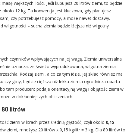
asę większych ilości. Jeśli kupujesz 20 litrów ziemi, to będzie
już około 12 kg. Ta konwersja jest kluczowa, gdy planujesz
to sam, czy potrzebujesz pomocy, a może nawet dostawy.
 wilgotności – sucha ziemia będzie lżejsza niż wilgotny
wnych czynników wpływających na jej wagę. Ziemia uniwersalna
ocześnie oznacza, że świeżo wyprodukowana, wilgotna ziemia
przeschła. Rodzaj ziemi, a co za tym idzie, jej skład również ma
 czy gliny, będzie cięższa niż lekka ziemia ogrodnicza oparta
e, bo tam producent podaje orientacyjną wagę i objętość ziemi w
pomoże w dokładniejszych obliczeniach.
 80 litrów
ść ziemi w litrach przez średnią gęstość, czyli około
0,15
trów ziemi, mnożysz 20 litrów x 0,15 kg/litr = 3 kg. Dla 80 litrów to