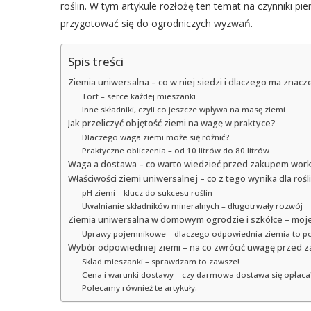
roślin. W tym artykule rozłożę ten temat na czynniki pie
przygotować się do ogrodniczych wyzwań.
Spis treści
Ziemia uniwersalna – co w niej siedzi i dlaczego ma znacz
Torf – serce każdej mieszanki
Inne składniki, czyli co jeszcze wpływa na masę ziemi
Jak przeliczyć objętość ziemi na wagę w praktyce?
Dlaczego waga ziemi może się różnić?
Praktyczne obliczenia – od 10 litrów do 80 litrów
Waga a dostawa – co warto wiedzieć przed zakupem wor
Właściwości ziemi uniwersalnej – co z tego wynika dla rośl
pH ziemi – klucz do sukcesu roślin
Uwalnianie składników mineralnych – długotrwały rozwój
Ziemia uniwersalna w domowym ogrodzie i szkółce – moj
Uprawy pojemnikowe – dlaczego odpowiednia ziemia to p
Wybór odpowiedniej ziemi – na co zwrócić uwagę przed
Skład mieszanki – sprawdzam to zawsze!
Cena i warunki dostawy – czy darmowa dostawa się opłaca
Polecamy również te artykuły: