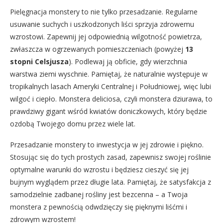
Pielęgnacja monstery to nie tylko przesadzanie. Regularne
usuwanie suchych i uszkodzonych liści sprzyja zdrowemu
wzrostowi. Zapewnij jej odpowiednią wilgotność powietrza,
zwłaszcza w ogrzewanych pomieszczeniach (powyżej
13
stopni Celsjusza
). Podlewaj ją obficie, gdy wierzchnia
warstwa ziemi wyschnie. Pamiętaj, że naturalnie występuje w
tropikalnych lasach Ameryki Centralnej i Południowej, więc lubi
wilgoć i ciepło. Monstera deliciosa, czyli monstera dziurawa, to
prawdziwy gigant wśród kwiatów doniczkowych, który będzie
ozdobą Twojego domu przez wiele lat.
Przesadzanie monstery to inwestycja w jej zdrowie i piękno.
Stosując się do tych prostych zasad, zapewnisz swojej roślinie
optymalne warunki do wzrostu i będziesz cieszyć się jej
bujnym wyglądem przez długie lata. Pamiętaj, że satysfakcja z
samodzielnie zadbanej rośliny jest bezcenna – a Twoja
monstera z pewnością odwdzięczy się pięknymi liśćmi i
zdrowym wzrostem!