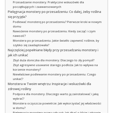
Przesadzanie monstery: Praktyczne wskazówki dla
początkujących i zaawansowanych
Pielęgnacja monstery po przesadzeniu: Co dalej, żeby roślina
się przyjęła?
Podlewać monsterę po przesadzeniu? Pierwsze kroki w nowym
domu
Nawożenie monstery po przesadzeniu: Kiedy zacząć i czym
nawozić?
Monstera po przesadzeniu: Jakie światło zapewnić roślinie, by
szybko się zaadaptowała?
Najczęściej popełniane błędy przy przesadzaniu monstery i
jak ich unikać
Zbyt duża doniczka dla monstery: Dlaczego to zły pomysł?
Zbyt agresywne usuwanie starego podłoża: Jak to wpływa na
korzenie monstery?
Niewłaściwe podlewanie monstery po przesadzeniu: Czego
unikać?
Monstera w Twoim wnętrzu: Inspiracje i wskazówki dla
zdrowej rośliny
Podpora dla monstery: Dlaczego warto ją zainstalować i jaką
wybrać?
Monstera oczyszcza powietrze: Jak wykorzystać jej właściwości
w domu?
Pielęgnacja monstery przez cały rok: Jak dbać o liście i zdrowie