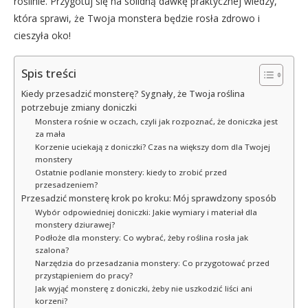
roślinie. Przygotuj się na solidną dawkę praktycznej wiedzy,
która sprawi, że Twoja monstera będzie rosła zdrowo i
cieszyła oko!
Spis treści
Kiedy przesadzić monsterę? Sygnały, że Twoja roślina
potrzebuje zmiany doniczki
Monstera rośnie w oczach, czyli jak rozpoznać, że doniczka jest
za mała
Korzenie uciekają z doniczki? Czas na większy dom dla Twojej
monstery
Ostatnie podlanie monstery: kiedy to zrobić przed
przesadzeniem?
Przesadzić monsterę krok po kroku: Mój sprawdzony sposób
Wybór odpowiedniej doniczki: Jakie wymiary i materiał dla
monstery dziurawej?
Podłoże dla monstery: Co wybrać, żeby roślina rosła jak
szalona?
Narzędzia do przesadzania monstery: Co przygotować przed
przystąpieniem do pracy?
Jak wyjąć monsterę z doniczki, żeby nie uszkodzić liści ani
korzeni?