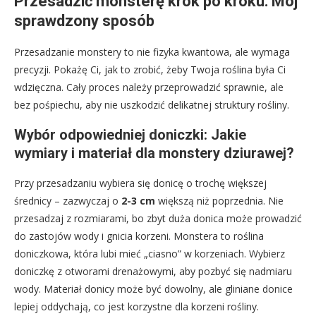
Przesadzić monsterę krok po kroku: Mój
sprawdzony sposób
Przesadzanie monstery to nie fizyka kwantowa, ale wymaga
precyzji. Pokażę Ci, jak to zrobić, żeby Twoja roślina była Ci
wdzięczna. Cały proces należy przeprowadzić sprawnie, ale
bez pośpiechu, aby nie uszkodzić delikatnej struktury rośliny.
Wybór odpowiedniej doniczki: Jakie
wymiary i materiał dla monstery dziurawej?
Przy przesadzaniu wybiera się donicę o trochę większej
średnicy – zazwyczaj o
2-3 cm
większą niż poprzednia. Nie
przesadzaj z rozmiarami, bo zbyt duża donica może prowadzić
do zastojów wody i gnicia korzeni. Monstera to roślina
doniczkowa, która lubi mieć „ciasno” w korzeniach. Wybierz
doniczkę z otworami drenażowymi, aby pozbyć się nadmiaru
wody. Materiał donicy może być dowolny, ale gliniane donice
lepiej oddychają, co jest korzystne dla korzeni rośliny.