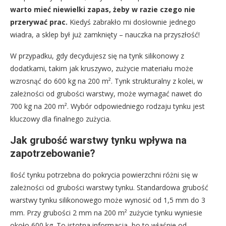
warto mieć niewielki zapas, żeby w razie czego nie
przerywać prac.
Kiedyś zabrakło mi dosłownie jednego
wiadra, a sklep był już zamknięty – nauczka na przyszłość!
W przypadku, gdy decydujesz się na tynk silikonowy z
dodatkami, takim jak kruszywo, zużycie materiału może
wzrosnąć do 600 kg na 200 m². Tynk strukturalny z kolei, w
zależności od grubości warstwy, może wymagać nawet do
700 kg na 200 m². Wybór odpowiedniego rodzaju tynku jest
kluczowy dla finalnego zużycia.
Jak grubość warstwy tynku wpływa na
zapotrzebowanie?
Ilość tynku potrzebna do pokrycia powierzchni różni się w
zależności od grubości warstwy tynku. Standardowa grubość
warstwy tynku silikonowego może wynosić od 1,5 mm do 3
mm. Przy grubości 2 mm na 200 m² zużycie tynku wyniesie
około 600 kg. To istotna informacja, bo to właśnie od