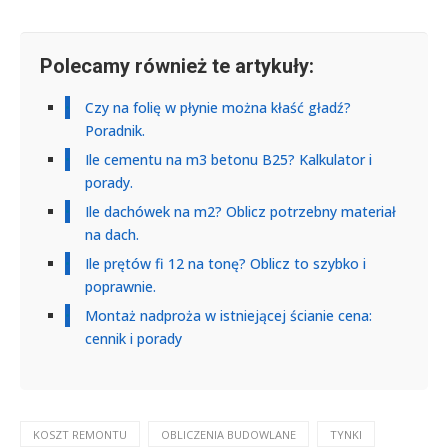
Polecamy również te artykuły:
Czy na folię w płynie można kłaść gładź?
Poradnik.
Ile cementu na m3 betonu B25? Kalkulator i
porady.
Ile dachówek na m2? Oblicz potrzebny materiał
na dach.
Ile prętów fi 12 na tonę? Oblicz to szybko i
poprawnie.
Montaż nadproża w istniejącej ścianie cena:
cennik i porady
KOSZT REMONTU
OBLICZENIA BUDOWLANE
TYNKI