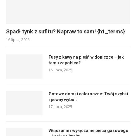
Spadł tynk z sufitu? Napraw to sam! {h1_terms}
16 lipca, 2025
Fusy z kawy na pleśń w doniczce – jak
temu zapobiec?
15 lipca, 2025
Gotowe domki całoroczne: Twój szybki
i pewny wybór.
17 lipca, 2025
Włączanie i wyłączanie pieca gazowego