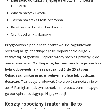
Mieszadło do tynku (najlepiej elektryczne, np. Dedra
DED7928)
Wiadra na tynk i wodę
Taśma malarska i folia ochronna
Rusztowanie lub stabilna drabina
Grunt pod tynk silikonowy
Przygotowanie podłoża to podstawa. Po zagruntowaniu,
poczekaj aż grunt schnąć będzie odpowiednio długo –
zazwyczaj 24 godziny. Dopiero wtedy możesz przystąpić do
nakładania tynku.
Zadbaj o to, by temperatura powietrza
była odpowiednia – zazwyczaj od 5 do 25 stopni
Celsjusza, unikaj prac w pełnym słońcu lub podczas
deszczu.
Też kiedyś próbowałeś to zrobić samodzielnie w
upał? Pamiętam, jak tynk schodził mi z pacy, zanim zdążyłem
go porządnie rozciągnąć. Nigdy więcej!
Koszty robocizny i materiału: Ile to