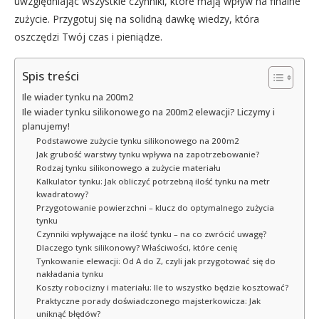
uwzględniając wszystkie czynniki, które mają wpływ na finalne
zużycie. Przygotuj się na solidną dawkę wiedzy, która
oszczędzi Twój czas i pieniądze.
Spis treści
Ile wiader tynku na 200m2
Ile wiader tynku silikonowego na 200m2 elewacji? Liczymy i
planujemy!
Podstawowe zużycie tynku silikonowego na 200m2
Jak grubość warstwy tynku wpływa na zapotrzebowanie?
Rodzaj tynku silikonowego a zużycie materiału
Kalkulator tynku: Jak obliczyć potrzebną ilość tynku na metr
kwadratowy?
Przygotowanie powierzchni – klucz do optymalnego zużycia
tynku
Czynniki wpływające na ilość tynku – na co zwrócić uwagę?
Dlaczego tynk silikonowy? Właściwości, które cenię
Tynkowanie elewacji: Od A do Z, czyli jak przygotować się do
nakładania tynku
Koszty robocizny i materiału: Ile to wszystko będzie kosztować?
Praktyczne porady doświadczonego majsterkowicza: Jak
uniknąć błędów?