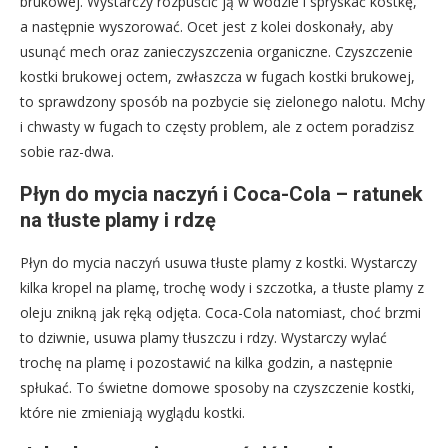
brukowej. Wystarczy rozpuścić ją w wodzie i spryskać kostkę,
a następnie wyszorować. Ocet jest z kolei doskonały, aby
usunąć mech oraz zanieczyszczenia organiczne. Czyszczenie
kostki brukowej octem, zwłaszcza w fugach kostki brukowej,
to sprawdzony sposób na pozbycie się zielonego nalotu. Mchy
i chwasty w fugach to częsty problem, ale z octem poradzisz
sobie raz-dwa.
Płyn do mycia naczyń i Coca-Cola – ratunek
na tłuste plamy i rdzę
Płyn do mycia naczyń usuwa tłuste plamy z kostki. Wystarczy
kilka kropel na plamę, trochę wody i szczotka, a tłuste plamy z
oleju znikną jak ręką odjęta. Coca-Cola natomiast, choć brzmi
to dziwnie, usuwa plamy tłuszczu i rdzy. Wystarczy wylać
trochę na plamę i pozostawić na kilka godzin, a następnie
spłukać. To świetne domowe sposoby na czyszczenie kostki,
które nie zmieniają wyglądu kostki.