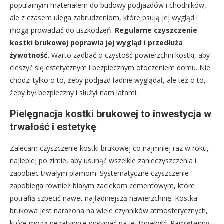
popularnym materiałem do budowy podjazdów i chodników,
ale z czasem ulega zabrudzeniom, które psują jej wygląd i
mogą prowadzić do uszkodzeń.
Regularne czyszczenie
kostki brukowej poprawia jej wygląd i przedłuża
żywotność.
Warto zadbać o czystość powierzchni kostki, aby
cieszyć się estetycznym i bezpiecznym otoczeniem domu. Nie
chodzi tylko o to, żeby podjazd ładnie wyglądał, ale też o to,
żeby był bezpieczny i służył nam latami.
Pielęgnacja kostki brukowej to inwestycja w
trwałość i estetykę
Zalecam czyszczenie kostki brukowej co najmniej raz w roku,
najlepiej po zimie, aby usunąć wszelkie zanieczyszczenia i
zapobiec trwałym plamom. Systematyczne czyszczenie
zapobiega również białym zaciekom cementowym, które
potrafią szpecić nawet najładniejszą nawierzchnię. Kostka
brukowa jest narażona na wiele czynników atmosferycznych,
które mogą negatywnie wpływać na jej trwałość. Pamiętajmy,