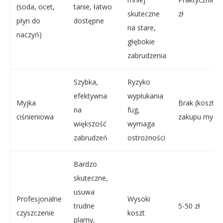
(soda, ocet,
tanie, łatwo
skuteczne
zł
płyn do
dostępne
na stare,
naczyń)
głębokie
zabrudzenia
Szybka,
Ryzyko
efektywna
wypłukania
Myjka
Brak (koszt
na
fug,
ciśnieniowa
zakupu myjki)
większość
wymaga
zabrudzeń
ostrożności
Bardzo
skuteczne,
usuwa
Profesjonalne
Wysoki
trudne
5-50 zł
czyszczenie
koszt
plamy,