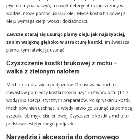
płyn do mycia naczyń, a nawet detergent rozpuszczony w
wodzie, może pomóc usunąć olej. Mycie kostki brukowej z
oleju wymaga cierpliwości i dokładności.
Zawsze staraj się usunąć plamy oleju jak najszybciej,
zanim wsiąkną głęboko w strukturę kostki.
Im świeższa
plama, tym łatwiej ją usunąć.
Czyszczenie kostki brukowej z mchu –
walka z zielonym nalotem
Mech to zmora wielu podjazdów. Do usuwania mchu i
chwastów pomiędzy kostki można użyć roztworu octu (1:1 z
wodą) lub specjalistycznych preparatów. Po spryskaniu kostki,
mech powinien uschnąć, a wtedy łatwo go usunąć za pomocą
szczotki lub myjki ciśnieniowej. Czyszczenie kostki z mchu to
podstawa estetycznego podjazdu.
Narzędzia i akcesoria do domowego