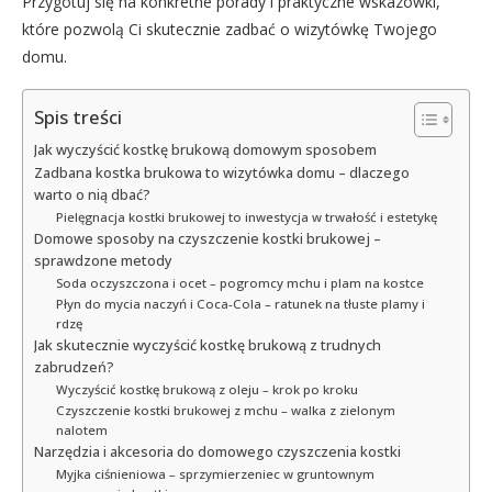
Przygotuj się na konkretne porady i praktyczne wskazówki,
które pozwolą Ci skutecznie zadbać o wizytówkę Twojego
domu.
Spis treści
Jak wyczyścić kostkę brukową domowym sposobem
Zadbana kostka brukowa to wizytówka domu – dlaczego
warto o nią dbać?
Pielęgnacja kostki brukowej to inwestycja w trwałość i estetykę
Domowe sposoby na czyszczenie kostki brukowej –
sprawdzone metody
Soda oczyszczona i ocet – pogromcy mchu i plam na kostce
Płyn do mycia naczyń i Coca-Cola – ratunek na tłuste plamy i
rdzę
Jak skutecznie wyczyścić kostkę brukową z trudnych
zabrudzeń?
Wyczyścić kostkę brukową z oleju – krok po kroku
Czyszczenie kostki brukowej z mchu – walka z zielonym
nalotem
Narzędzia i akcesoria do domowego czyszczenia kostki
Myjka ciśnieniowa – sprzymierzeniec w gruntownym