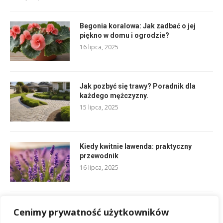
Begonia koralowa: Jak zadbać o jej
piękno w domu i ogrodzie?
16 lipca, 2025
Jak pozbyć się trawy? Poradnik dla
każdego mężczyzny.
15 lipca, 2025
Kiedy kwitnie lawenda: praktyczny
przewodnik
16 lipca, 2025
Szafka nad wc: Praktyczne rozwiązania
Cenimy prywatność użytkowników
i pomysły.