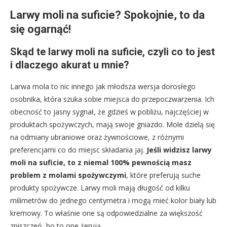
Larwy moli na suficie? Spokojnie, to da
się ogarnąć!
Skąd te larwy moli na suficie, czyli co to jest
i dlaczego akurat u mnie?
Larwa mola to nic innego jak młodsza wersja dorosłego
osobnika, która szuka sobie miejsca do przepoczwarzenia. Ich
obecność to jasny sygnał, że gdzieś w pobliżu, najczęściej w
produktach spożywczych, mają swoje gniazdo. Mole dzielą się
na odmiany ubraniowe oraz żywnościowe, z różnymi
preferencjami co do miejsc składania jaj.
Jeśli widzisz larwy
moli na suficie, to z niemal 100% pewnością masz
problem z molami spożywczymi
, które preferują suche
produkty spożywcze. Larwy moli mają długość od kilku
milimetrów do jednego centymetra i mogą mieć kolor biały lub
kremowy. To właśnie one są odpowiedzialne za większość
zniszczeń, bo to one żerują.