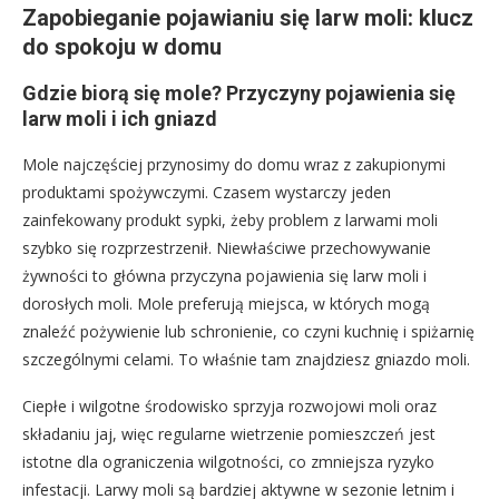
Zapobieganie pojawianiu się larw moli: klucz
do spokoju w domu
Gdzie biorą się mole? Przyczyny pojawienia się
larw moli i ich gniazd
Mole najczęściej przynosimy do domu wraz z zakupionymi
produktami spożywczymi. Czasem wystarczy jeden
zainfekowany produkt sypki, żeby problem z larwami moli
szybko się rozprzestrzenił. Niewłaściwe przechowywanie
żywności to główna przyczyna pojawienia się larw moli i
dorosłych moli. Mole preferują miejsca, w których mogą
znaleźć pożywienie lub schronienie, co czyni kuchnię i spiżarnię
szczególnymi celami. To właśnie tam znajdziesz gniazdo moli.
Ciepłe i wilgotne środowisko sprzyja rozwojowi moli oraz
składaniu jaj, więc regularne wietrzenie pomieszczeń jest
istotne dla ograniczenia wilgotności, co zmniejsza ryzyko
infestacji. Larwy moli są bardziej aktywne w sezonie letnim i