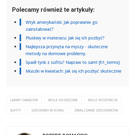
Polecamy również te artykuły:
Wtyk amerykański: Jak poprawnie go
zainstalować?
Pluskwy w materacu: Jak się ich pozbyć?
Najlepsza przynęta na myszy - skuteczne
metody na domowe problemy.
Spadł tynk z sufitu? Napraw to sam! {h1_terms}
Muszki w kwiatach: Jak się ich pozbyć skutecznie
LARWY OWADÓW
MOLE ODZIEŻOWE
MOLE SPOŻYWCZE
SUFITY
SZKODNIKI W DOMU
ZWALCZANIE SZKODNIKÓW