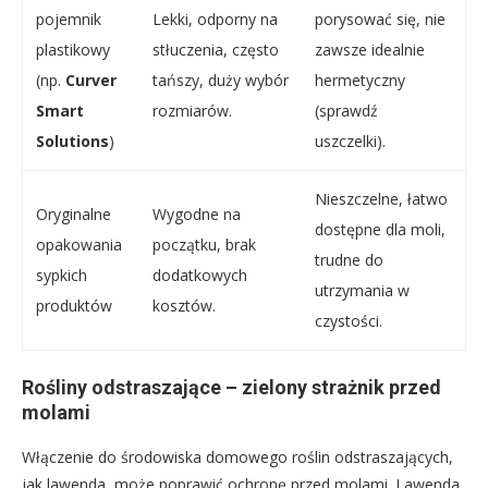
pojemnik
Lekki, odporny na
porysować się, nie
plastikowy
stłuczenia, często
zawsze idealnie
(np.
Curver
tańszy, duży wybór
hermetyczny
Smart
rozmiarów.
(sprawdź
Solutions
)
uszczelki).
Nieszczelne, łatwo
Oryginalne
Wygodne na
dostępne dla moli,
opakowania
początku, brak
trudne do
sypkich
dodatkowych
utrzymania w
produktów
kosztów.
czystości.
Rośliny odstraszające – zielony strażnik przed
molami
Włączenie do środowiska domowego roślin odstraszających,
jak lawenda, może poprawić ochronę przed molami. Lawenda