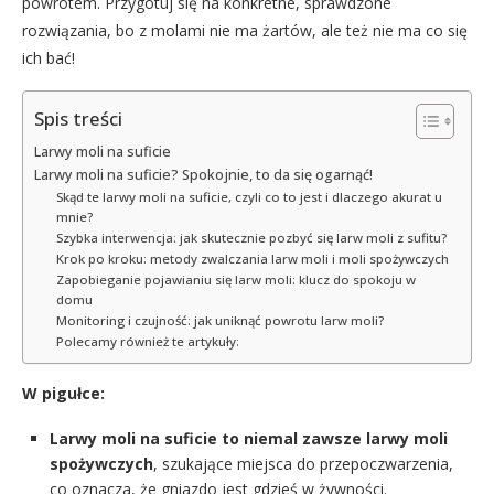
powrotem. Przygotuj się na konkretne, sprawdzone
rozwiązania, bo z molami nie ma żartów, ale też nie ma co się
ich bać!
Spis treści
Larwy moli na suficie
Larwy moli na suficie? Spokojnie, to da się ogarnąć!
Skąd te larwy moli na suficie, czyli co to jest i dlaczego akurat u
mnie?
Szybka interwencja: jak skutecznie pozbyć się larw moli z sufitu?
Krok po kroku: metody zwalczania larw moli i moli spożywczych
Zapobieganie pojawianiu się larw moli: klucz do spokoju w
domu
Monitoring i czujność: jak uniknąć powrotu larw moli?
Polecamy również te artykuły:
W pigułce:
Larwy moli na suficie to niemal zawsze larwy moli
spożywczych
, szukające miejsca do przepoczwarzenia,
co oznacza, że gniazdo jest gdzieś w żywności.