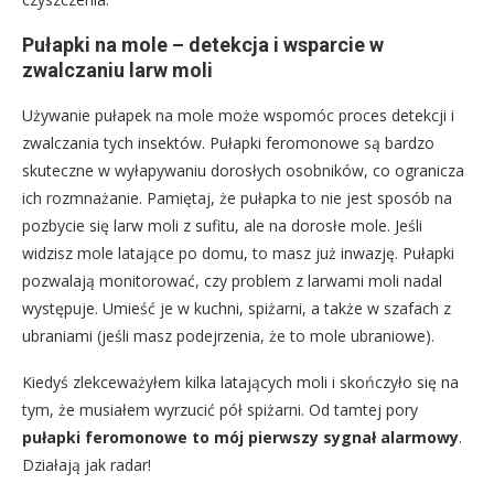
Pułapki na mole – detekcja i wsparcie w
zwalczaniu larw moli
Używanie pułapek na mole może wspomóc proces detekcji i
zwalczania tych insektów. Pułapki feromonowe są bardzo
skuteczne w wyłapywaniu dorosłych osobników, co ogranicza
ich rozmnażanie. Pamiętaj, że pułapka to nie jest sposób na
pozbycie się larw moli z sufitu, ale na dorosłe mole. Jeśli
widzisz mole latające po domu, to masz już inwazję. Pułapki
pozwalają monitorować, czy problem z larwami moli nadal
występuje. Umieść je w kuchni, spiżarni, a także w szafach z
ubraniami (jeśli masz podejrzenia, że to mole ubraniowe).
Kiedyś zlekceważyłem kilka latających moli i skończyło się na
tym, że musiałem wyrzucić pół spiżarni. Od tamtej pory
pułapki feromonowe to mój pierwszy sygnał alarmowy
.
Działają jak radar!