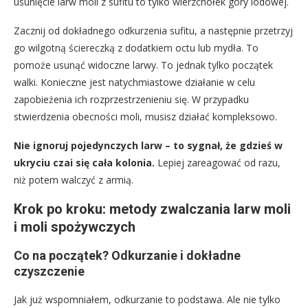
usunięcie larw moli z sufitu to tylko wierzchołek góry lodowej.
Zacznij od dokładnego odkurzenia sufitu, a następnie przetrzyj
go wilgotną ściereczką z dodatkiem octu lub mydła. To
pomoże usunąć widoczne larwy. To jednak tylko początek
walki. Konieczne jest natychmiastowe działanie w celu
zapobieżenia ich rozprzestrzenieniu się. W przypadku
stwierdzenia obecności moli, musisz działać kompleksowo.
Nie ignoruj pojedynczych larw – to sygnał, że gdzieś w
ukryciu czai się cała kolonia.
Lepiej zareagować od razu,
niż potem walczyć z armią.
Krok po kroku: metody zwalczania larw moli
i moli spożywczych
Co na początek? Odkurzanie i dokładne
czyszczenie
Jak już wspomniałem, odkurzanie to podstawa. Ale nie tylko