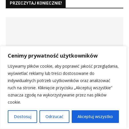
PRZECZYTAJ KONIECZNIE!
Cenimy prywatność użytkowników
Używamy plików cookie, aby poprawić jakość przeglądania,
wyświetlać reklamy lub treści dostosowane do
indywidualnych potrzeb użytkowników oraz analizować
ruch na stronie. Kliknięcie przycisku „Akceptuj wszystkie”
oznacza zgodę na wykorzystywanie przez nas plików
cookie.
Podłączenie rolety 5 przewodów – krok po kroku
28 lipca, 2025
Dostosuj
Odrzucać
Akceptuj wszystko
Czy datura kwitnie w pierwszym roku?